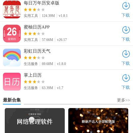
每日万年历安卓版
下载
实用工具
124.39M
v1.8.1
蜜柚日历APP
下载
实用工具
57.66M
v26.17
彩虹日历天气
下载
生活服务
69.68M
v1.8.0
掌上日历
下载
生活服务
63.39M
v1.7
最新合集
更多>>