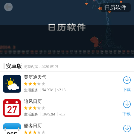
日历软件
日历软件哪个好?这里给大家带来的最热门的日历软件推荐，
网站整理了大量实用好看的日历app下载排行，让你感受创意
安卓版
更新时间：2026-08-01
的记事方式。生活日历帮助记录用户的工作、生活、学习，
黄历通天气
方便查询最新的农历，每页都有相关信息，让您的重要日子
不再错过，人生就像日历，没有倒退只有前进，跟随你的日
下载
生活服务
54.99M
v2.13
历一起努力向前看，开启精彩的漫长旅行吧！喜欢就赶紧来
下载叭~~~
追风日历
下载
生活服务
109.92M
v1.7
酷客日历