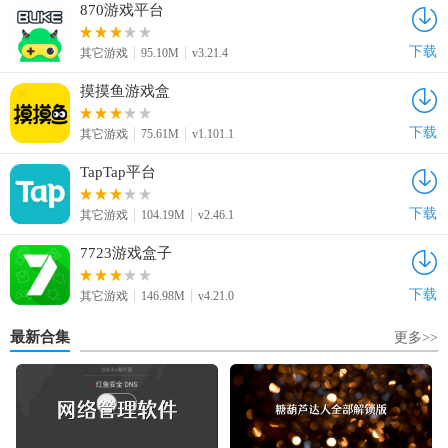
870游戏平台
下载
其它游戏
95.10M
v3.21.4
摸摸鱼游戏盒
下载
其它游戏
75.61M
v1.101.1
TapTap平台
下载
其它游戏
104.19M
v2.46.1
7723游戏盒子
下载
其它游戏
146.98M
v4.21.0
最新合集
更多>>