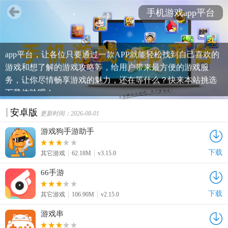
手机游戏app平台
手机游戏app平台有哪些？手游平台app哪个好用？玩手游什
么平台比较好？下面本站为各位玩家们带来一系列手机游戏
app平台，让各位只要通过一款APP就能轻松找到自己喜欢的
游戏和想了解的游戏攻略等，给用户带来最方便的游戏服
务，让你尽情畅享游戏的魅力，还在等什么？快来本站挑选
下载体验吧！
安卓版
更新时间：2026-08-01
游戏狗手游助手
下载
其它游戏
62.18M
v3.15.0
66手游
下载
其它游戏
106.90M
v2.15.0
游戏串