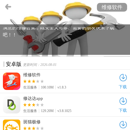
水平的变高基本家家户户都有电器，在我们日常生活中总会
维修软件
或多或少的遇见一些突发意外，可能是家里的某样家电故
障，也可能是哪个地方破损，本站为大家带来能够给你一个
满意的维修合集，既安全又可靠。需要的朋友快来下载
吧！！
安卓版
更新时间：2026-08-01
维修软件
下载
生活服务
100.10M
v1.8.3
修达达app
下载
生活服务
129.20M
v3.8.1025
斑猫极修