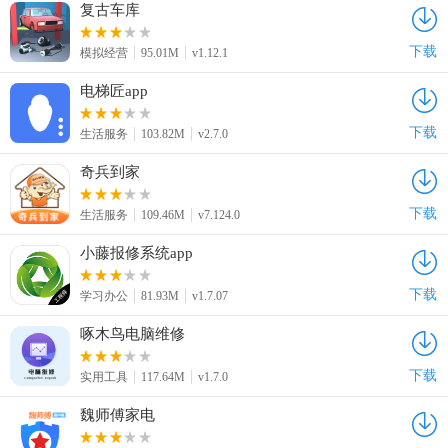
复古车库
下载
模拟经营
95.01M
v1.12.1
电梯匠app
下载
生活服务
103.82M
v2.7.0
奇兵到家
下载
生活服务
109.46M
v7.124.0
小藤报修系统app
下载
学习办公
81.93M
v1.7.07
啄木鸟电脑维修
下载
实用工具
117.64M
v1.7.0
魏师傅家电