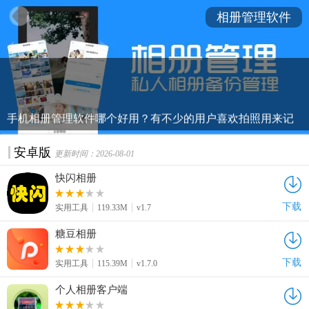
相册管理软件
手机相册管理软件哪个好用？有不少的用户喜欢拍照用来记
录生活中的美好，大量的照片在手机中比较凌乱，能够帮助
你对你的相册进行加密、隐藏、美化等等，app帮助我们智能
安卓版
更新时间：2026-08-01
分类我们的相册，这些软件还可以帮助我们备份我们的相
快闪相册
册。快来看看吧！
下载
实用工具
119.33M
v1.7
糖豆相册
下载
实用工具
115.39M
v1.7.0
个人相册客户端