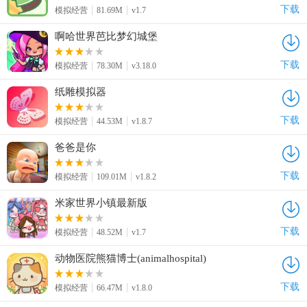
下载
模拟经营
81.69M
v1.7
啊哈世界芭比梦幻城堡
下载
模拟经营
78.30M
v3.18.0
纸雕模拟器
下载
模拟经营
44.53M
v1.8.7
爸爸是你
下载
模拟经营
109.01M
v1.8.2
米家世界小镇最新版
下载
模拟经营
48.52M
v1.7
动物医院熊猫博士(animalhospital)
下载
模拟经营
66.47M
v1.8.0