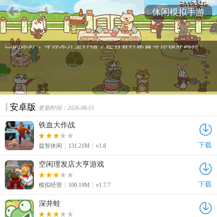
新最好玩的休闲模拟类游戏。无论你是想当餐厅老板还是上
休闲模拟手游
市企业的CEO，在这里都能找到到你喜爱的游戏，还有医院
模拟经营，体验一把照顾小动物的乐趣吧！一大片属于你自
己的原野，等你来开垦种植，还有各种家畜等你领养饲养~
安卓版
更新时间：2026-08-01
铁血大作战
下载
益智休闲
131.21M
v1.8
空闲理发店大亨游戏
下载
模拟经营
100.19M
v1.7.7
深井蛙