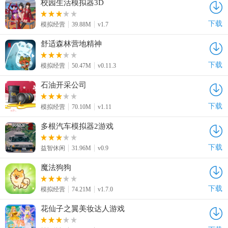
校园生活模拟器3D
下载
模拟经营
39.88M
v1.7
舒适森林营地精神
下载
模拟经营
50.47M
v0.11.3
石油开采公司
下载
模拟经营
70.10M
v1.11
多根汽车模拟器2游戏
下载
益智休闲
31.96M
v0.9
魔法狗狗
下载
模拟经营
74.21M
v1.7.0
花仙子之翼美妆达人游戏