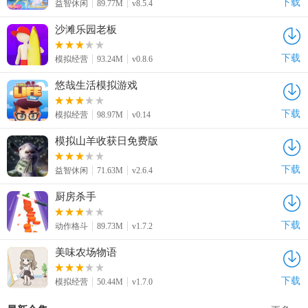
下载
益智休闲
89.77M
v8.5.4
沙滩乐园老板
下载
模拟经营
93.24M
v0.8.6
悠哉生活模拟游戏
下载
模拟经营
98.97M
v0.14
模拟山羊收获日免费版
下载
益智休闲
71.63M
v2.6.4
厨房杀手
下载
动作格斗
89.73M
v1.7.2
美味农场物语
下载
模拟经营
50.44M
v1.7.0