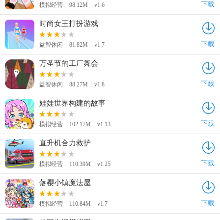
下载
模拟经营
98.12M
v1.6
时尚女王打扮游戏
下载
益智休闲
81.82M
v1.7
万圣节的工厂舞会
下载
益智休闲
88.27M
v1.8
娃娃世界构建的故事
下载
模拟经营
102.17M
v1.13
直升机合力救护
下载
模拟经营
110.39M
v1.25
落樱小镇魔法屋
下载
模拟经营
110.84M
v1.7