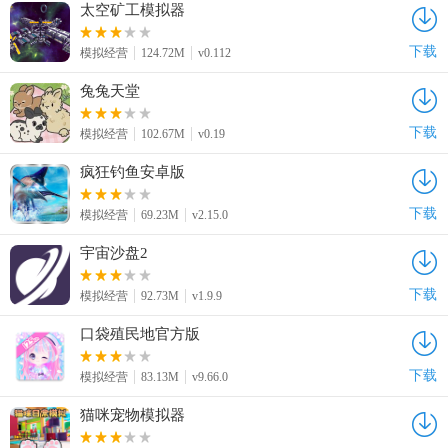
太空矿工模拟器
下载
模拟经营
124.72M
v0.112
兔兔天堂
下载
模拟经营
102.67M
v0.19
疯狂钓鱼安卓版
下载
模拟经营
69.23M
v2.15.0
宇宙沙盘2
下载
模拟经营
92.73M
v1.9.9
口袋殖民地官方版
下载
模拟经营
83.13M
v9.66.0
猫咪宠物模拟器