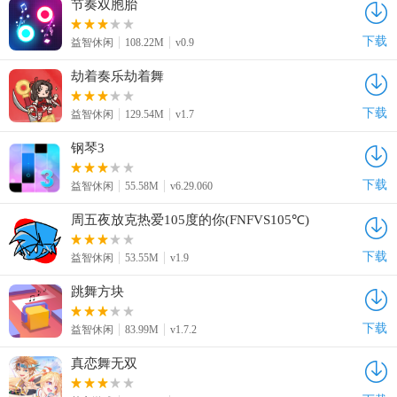
节奏双胞胎
下载
益智休闲
108.22M
v0.9
劫着奏乐劫着舞
下载
益智休闲
129.54M
v1.7
钢琴3
下载
益智休闲
55.58M
v6.29.060
周五夜放克热爱105度的你(FNFVS105℃)
下载
益智休闲
53.55M
v1.9
跳舞方块
下载
益智休闲
83.99M
v1.7.2
真恋舞无双