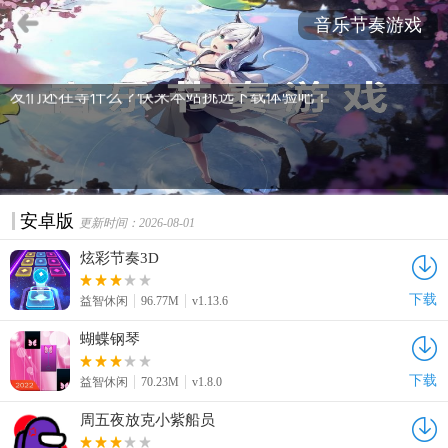
的游戏是什么？音乐节奏游戏一直都非常受玩家朋友的喜
音乐节奏游戏
爱，这类游戏拥有很多流行的音乐，节奏感十分强烈，也可
以锻炼自己手指的灵活度，对音乐节奏游戏感兴趣的玩家朋
友们还在等什么？快来本站挑选下载体验吧！
安卓版
更新时间：2026-08-01
炫彩节奏3D
下载
益智休闲
96.77M
v1.13.6
蝴蝶钢琴
下载
益智休闲
70.23M
v1.8.0
周五夜放克小紫船员