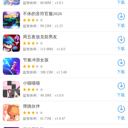
下载
益智休闲
66.80M
v1.8.1
不休的音符官服2026
下载
益智休闲
99.23M
v1.23
周五夜放克前男友
下载
益智休闲
111.98M
v1.8.0
节奏冲浪女孩
下载
益智休闲
108.13M
v1.5.60
小猫喵喵
下载
益智休闲
49.18M
v1.6.0
弹跳伙伴
下载
益智休闲
61.71M
v1.9.47