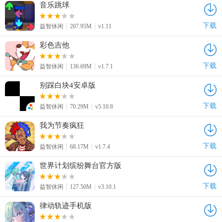
音乐跳球
下载
益智休闲
207.95M
v1.11
彩色吉他
下载
益智休闲
136.69M
v1.7.1
别踩白块4安卓版
下载
益智休闲
70.29M
v5.10.8
我为节奏疯狂
下载
益智休闲
68.17M
v1.7.4
世界计划缤纷舞台官方版
下载
益智休闲
127.50M
v3.10.1
律动轨迹手机版