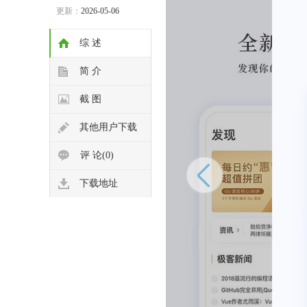
更新：
2026-05-06
综 述
简 介
截 图
其他用户下载
评 论(0)
下载地址