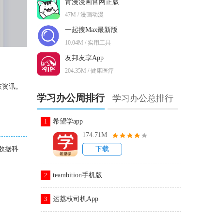
青漫漫画官网正版
47M / 漫画动漫
一起搜Max最新版
10.04M / 实用工具
友邦友享App
204.35M / 健康医疗
技资讯。
学习办公周排行
学习办公总排行
希望学app
1
174.71M
数据科
下载
teambition手机版
2
运荔枝司机App
3