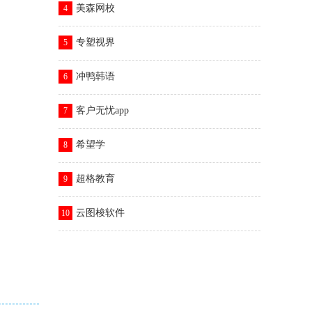
美森网校
4
专塑视界
5
冲鸭韩语
6
客户无忧app
7
希望学
8
超格教育
9
云图梭软件
10