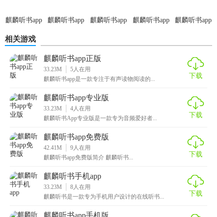
3. 无广告打扰：提供纯净的听书环境，无广告干扰。
麒麟听书app
麒麟听书app
麒麟听书app
麒麟听书app
麒麟听书app
4. 离线下载：支持离线下载功能，无需网络也能畅听。
新版
官网版
安卓版
正式版
手机版
相关游戏
5. 音质优良：采用高清音频技术，确保音质清晰流畅。
麒麟听书app正版
【麒麟听书app官方正版测评】
33.23M
5
人在用
下载
麒麟听书app是一款专注于有声读物阅读的...
麒麟听书App官方正版凭借其丰富的资源库、个性化的设置和
麒麟听书app专业版
高质量的音频体验，在同类软件中脱颖而出。无论是对于喜
33.23M
4
人在用
欢听小说的书迷，还是想要获取知识的学习者，都是一个值
下载
麒麟听书App专业版是一款专为音频爱好者...
得推荐的选择。其简洁的界面设计和流畅的操作体验也让人
麒麟听书app免费版
印象深刻，是一个集娱乐与学习于一体的优秀听书应用。
42.41M
9
人在用
下载
麒麟听书app免费版简介 麒麟听书...
麒麟听书手机app
33.23M
8
人在用
下载
麒麟听书是一款专为手机用户设计的在线听书...
麒麟听书app手机版