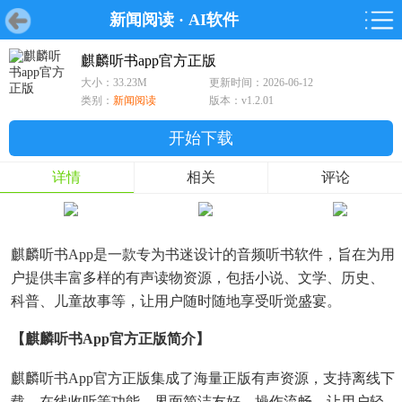
新闻阅读
·
AI软件
首页
首页
游戏
软件
游戏
鸿蒙
鸿蒙
软件
专题
鸿蒙游戏
鸿蒙软件
专题
麒麟听书app官方正版
大小：33.23M
更新时间：2026-06-12
游戏
软件
类别：
新闻阅读
版本：v1.2.01
开始下载
详情
相关
评论
麒麟听书App是一款专为书迷设计的音频听书软件，旨在为用
户提供丰富多样的有声读物资源，包括小说、文学、历史、
科普、儿童故事等，让用户随时随地享受听觉盛宴。
【麒麟听书app官方正版简介】
麒麟听书App官方正版集成了海量正版有声资源，支持离线下
载、在线收听等功能，界面简洁友好，操作流畅，让用户轻