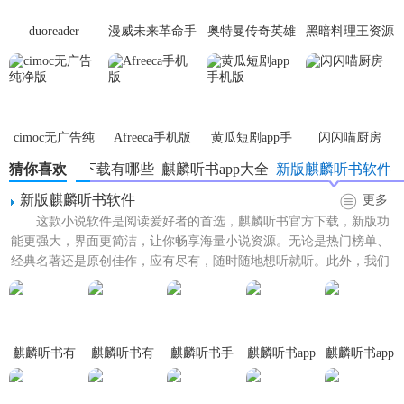
duoreader
漫威未来革命手
奥特曼传奇英雄
黑暗料理王资源
【麒麟听书app官方正版内容】
游
体验服
无限
1. 热门推荐：包括最新上架、热门榜单、高分评价等书籍推
荐。
2. 分类详尽：按题材、作者、更新时间等多维度分类，方便
cimoc无广告纯
Afreeca手机版
黄瓜短剧app手
闪闪喵厨房
用户快速查找。
净版
机版
猜你喜欢
麒麟听书下载有哪些
麒麟听书app大全
新版麒麟听书软件
3. 专属栏目：设有原创专栏、名人访谈、知识讲座等特色内
新版麒麟听书软件
更多
容。
这款小说软件是阅读爱好者的首选，麒麟听书官方下载，新版功
能更强大，界面更简洁，让你畅享海量小说资源。无论是热门榜单、
【麒麟听书app官方正版优势】
经典名著还是原创佳作，应有尽有，随时随地想听就听。此外，我们
还提供了贴心的听书功能，...
1. 正版资源：所有内容均为正版授权，保证用户听到的都是
高质量音频。
麒麟听书有
麒麟听书有
麒麟听书手
麒麟听书app
麒麟听书app
2. 更新迅速：与各大出版社和作者合作紧密，确保新书快速
声小说极速
声小说app
机app
官方正版
专业版
上架。
追书app