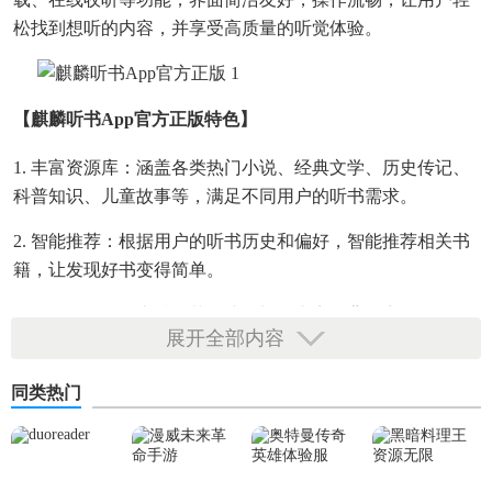
松找到想听的内容，并享受高质量的听觉体验。
【麒麟听书app官方正版特色】
1. 丰富资源库：涵盖各类热门小说、经典文学、历史传记、
科普知识、儿童故事等，满足不同用户的听书需求。
2. 智能推荐：根据用户的听书历史和偏好，智能推荐相关书
籍，让发现好书变得简单。
3. 个性化设置：支持调节语速、切换声音、背景音效等，打
展开全部内容
造个性化的听书环境。
4. 定时关闭：可设置定时关闭功能，帮助用户合理安排听书
同类热门
时间。
5. 社区互动：内置书友社区，用户可以分享听书心得、交流
书评，增加听书的趣味性。