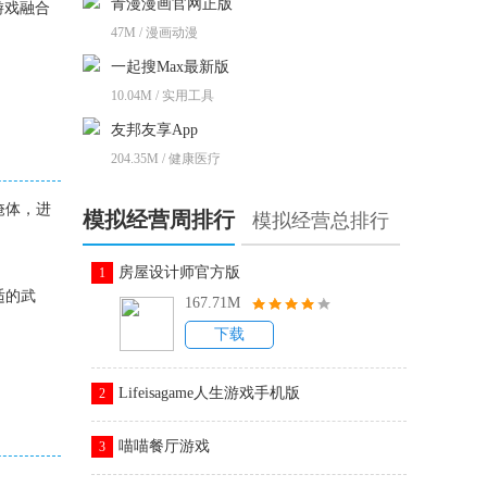
青漫漫画官网正版
游戏融合
47M / 漫画动漫
一起搜Max最新版
10.04M / 实用工具
友邦友享App
204.35M / 健康医疗
掩体，进
模拟经营周排行
模拟经营总排行
房屋设计师官方版
1
适的武
167.71M
下载
Lifeisagame人生游戏手机版
2
喵喵餐厅游戏
3