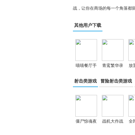
战，让你在商场的每一个角落都
其他用户下载
喵喵餐厅手
青鸾繁华录
放
游
华为版
射击类游戏
冒险射击类游戏
僵尸惊魂夜
战机大作战
全
内置菜单版
红包版