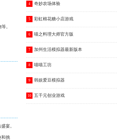
奇妙农场体验
4
彩虹棉花糖小店游戏
5
物等。
喵之料理大师官方版
6
加州生活模拟器最新版本
7
喵喵工坊
8
韩娱爱豆模拟器
9
五千元创业游戏
10
击盛宴。
趣和挑