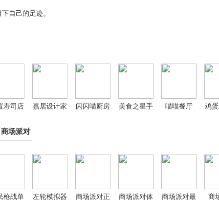
留下自己的足迹。
置寿司店
嘉居设计家
闪闪喵厨房
美食之星手
喵喵餐厅
鸡蛋
官方版
中文版
游
亨
商场派对
民枪战单
左轮模拟器
商场派对正
商场派对体
商场派对最
商
机版
中文版
版
验服
新版本