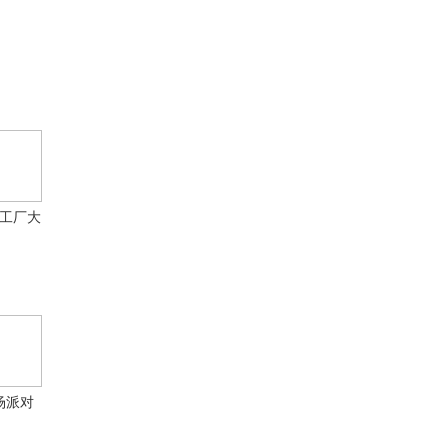
工厂大
中文版
场派对