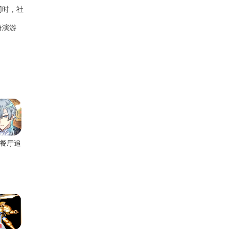
同时，社
扮演游
餐厅追
味手游