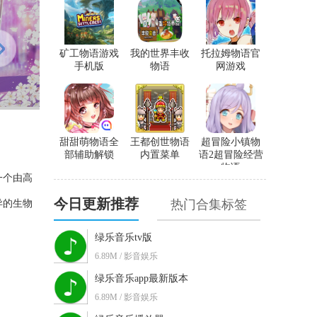
矿工物语游戏
我的世界丰收
托拉姆物语官
手机版
物语
网游戏
甜甜萌物语全
王都创世物语
超冒险小镇物
部辅助解锁
内置菜单
语2超冒险经营
物语
一个由高
今日更新推荐
热门合集标签
异的生物
绿乐音乐tv版
6.89M / 影音娱乐
绿乐音乐app最新版本
6.89M / 影音娱乐