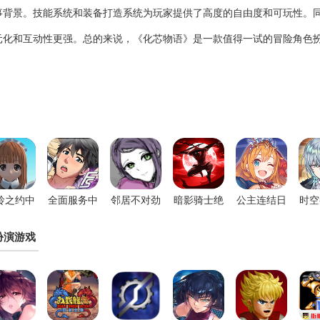
事背景。技能系统和装备打造系统为玩家提供了高度的自由度和可玩性。
元化和互动性更强。总的来说，《化芯物语》是一款值得一试的冒险角色
玲之约中
全面服务中
邻居不对劲
暗影骑士绝
公主连结日
时空
文版
文版
汉化版
命旅途官方
服
忆之
扮演游戏
正版