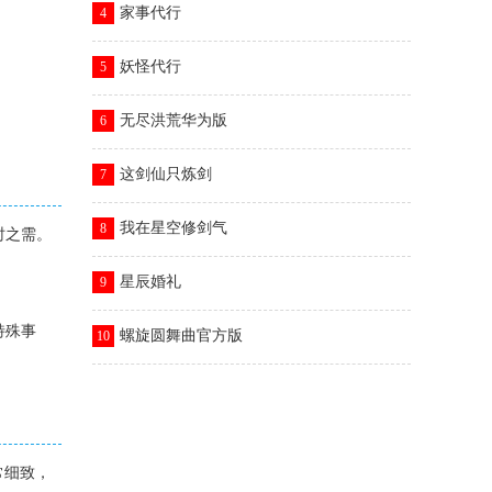
家事代行
4
妖怪代行
5
无尽洪荒华为版
6
这剑仙只炼剑
7
我在星空修剑气
8
时之需。
星辰婚礼
9
特殊事
螺旋圆舞曲官方版
10
常细致，