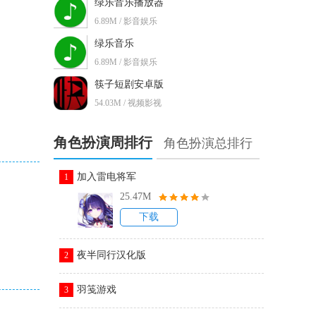
绿乐音乐播放器
6.89M / 影音娱乐
绿乐音乐
6.89M / 影音娱乐
筷子短剧安卓版
54.03M / 视频影视
角色扮演周排行
角色扮演总排行
加入雷电将军
1
25.47M
下载
夜半同行汉化版
2
羽笺游戏
3