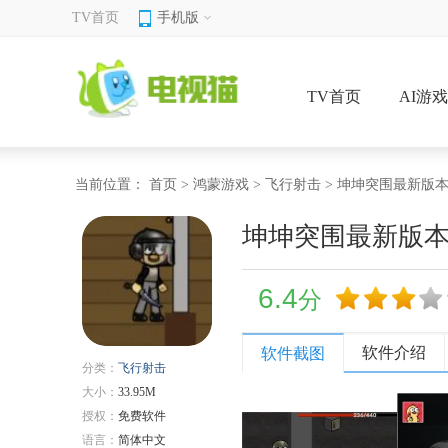
TV首页
手机版
TV首页
AI游
当前位置：
首页
>
鸿蒙游戏
>
飞行射击
> 坤坤突围最新版
坤坤突围最新版
6.4
分
软件介绍
软件截图
分类：
飞行射击
大小：
33.95M
授权：
免费软件
语言：
简体中文