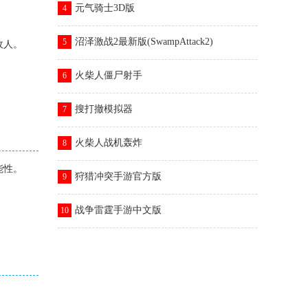
元气骑士3D版
4
。
沼泽激战2最新版(SwampAttack2)
5
敌人。
。
火柴人僵尸射手
6
搜打撤模拟器
7
火柴人战机轰炸
8
能性。
狩猎冲突手游官方版
9
战争雷霆手游中文版
10