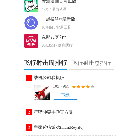
青漫漫画官网正版
47M / 漫画动漫
一起搜Max最新版
10.04M / 实用工具
友邦友享App
204.35M / 健康医疗
飞行射击周排行
飞行射击总排行
战机公司联机版
1
105.79M
下载
狩猎冲突手游官方版
2
皇家狩猎游戏(HuntRoyale)
3