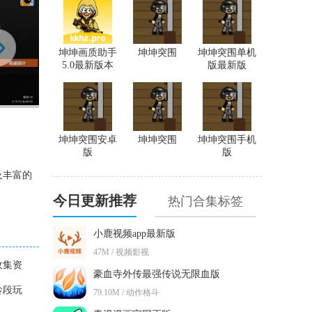
坤坤画质助手
坤坤突围
坤坤突围单机
5.0最新版本
版最新版
坤坤突围安卓
坤坤突围
坤坤突围手机
版
版
及丰富的
今日更新推荐
热门合集标签
小鹿视频app最新版
47M / 视频影视
收集资
豪血寺外传最强传说无限血版
龄段玩
79.10M / 动作格斗