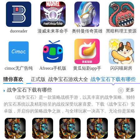
duoreader
漫威未来革命手
奥特曼传奇英雄
黑暗料理王资源
【战争宝石手游中文版技巧】
游
体验服
无限
1. 合理布局：在游戏开始前，仔细观察地图和敌人位置，合
理规划自己的军队布局，确保能够全方位覆盖战场。
cimoc无广告纯
Afreeca手机版
黄瓜短剧app手
闪闪喵厨房
2. 资源管理：在游戏过程中，注意资源的收集和管理，确保
净版
机版
猜你喜欢
战争宝石正式版
战争宝石游戏大全
战争宝石下载有哪些
有足够的资源来训练和升级军队。
战争宝石下载有哪些
更多
3. 利用地形：不同地形对军队有不同的影响，合理利用地形
《战争宝石》是一款策略战棋手游，以其丰富的战争策略、独特
优势可以事半功倍。
的宝石系统以及精彩纷呈的战役深受玩家喜爱。下载《战争宝石》安
卓版，开启你的策略战争之旅，与全球玩家一决高下。无论你是策略
4. 灵活指挥：在战斗中，根据战场形势灵活调整军队指挥，
游戏的新手还是老鸟，都能...
避免被敌人集中攻击。
5. 学习战术：观看教学视频或阅读攻略，学习其他玩家的战