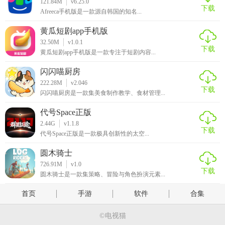
121.84M
v6.25.0
下载
Afreeca手机版是一款源自韩国的知名...
黄瓜短剧app手机版
32.50M
v1.0.1
下载
黄瓜短剧app手机版是一款专注于短剧内容...
闪闪喵厨房
222.28M
v2.046
下载
闪闪喵厨房是一款集美食制作教学、食材管理...
代号Space正版
2.44G
v1.1.8
下载
代号Space正版是一款极具创新性的太空...
圆木骑士
726.91M
v1.0
下载
圆木骑士是一款集策略、冒险与角色扮演元素...
首页
手游
软件
合集
©电视猫