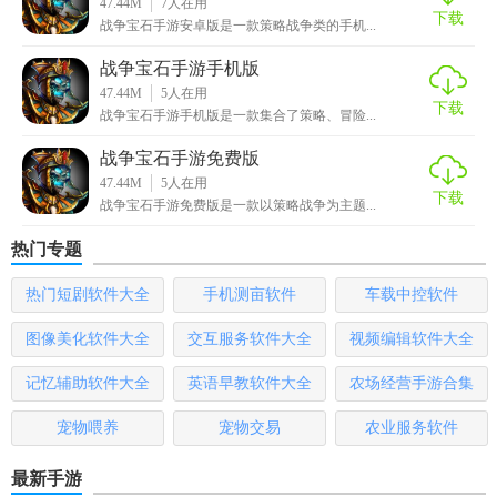
47.44M
7
人在用
2. 注册登录：打开游戏后注册账号并登录。
下载
战争宝石手游安卓版是一款策略战争类的手机...
3. 选择战役模式：在游戏主界面选择想要进行的战役模式。
战争宝石手游手机版
47.44M
5
人在用
4. 布局军队：进入战场后，拖动屏幕左侧的军队图标到地图
下载
战争宝石手游手机版是一款集合了策略、冒险...
上布置军队。
战争宝石手游免费版
5. 开始战斗：点击屏幕右侧的“开始”按钮，进入战斗状态。在
47.44M
5
人在用
下载
战争宝石手游免费版是一款以策略战争为主题...
战斗过程中，可以通过屏幕上的按钮进行指挥和操作。
热门专题
【战争宝石手游中文版测评】
热门短剧软件大全
手机测亩软件
车载中控软件
战争宝石手游中文版作为一款策略战争类游戏，其丰富的游
戏内容、流畅的操作体验以及策略与运气并存的玩法都让人
图像美化软件大全
交互服务软件大全
视频编辑软件大全
眼前一亮。游戏不仅考验玩家的策略布局能力，还融入了随
记忆辅助软件大全
英语早教软件大全
农场经营手游合集
机元素和社交系统，增加了游戏的趣味性和互动性。此外，
游戏还提供了持续更新的内容保证玩家能够长期享受游戏的
宠物喂养
宠物交易
农业服务软件
乐趣。总体来说是一款值得推荐的游戏。
最新手游