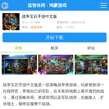
益智休闲
·
鸿蒙游戏
首页
首页
游戏
软件
游戏
鸿蒙
鸿蒙
软件
专题
鸿蒙游戏
鸿蒙软件
专题
战争宝石手游中文版
大小：47.44M
更新时间：2026-04-28
游戏
软件
类别：
益智休闲
版本：v7.10.0
开始下载
详情
相关
评论
战争宝石手游中文版是一款策略战争类游戏，玩家将扮演一
位指挥官，带领自己的军队，在丰富的地图上展开激烈的战
斗，通过策略布局、资源管理以及军队指挥，击败敌人，扩
张领土，最终征服整个战场。