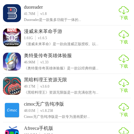
duoreader
41.76M
v1.8
下载
Duoreader是一款集多功能于一体的...
漫威未来革命手游
1.61G
v1.6.5
下载
《漫威未来革命》是一款由漫威正版授权、以...
奥特曼传奇英雄体验服
46.96M
v1.33
下载
《奥特曼传奇英雄体验服》是一款以经典特摄...
黑暗料理王资源无限
49.17M
v3.6.0
下载
《黑暗料理王》资源无限版是一款充满创意与...
cimoc无广告纯净版
48.01M
v1.8.258
下载
Cimoc无广告纯净版是一款专为漫画爱好...
Afreeca手机版