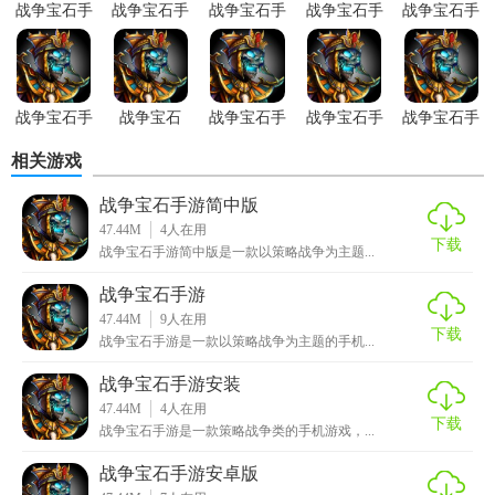
术和策略，提高自己的游戏水平。
战争宝石手
战争宝石手
战争宝石手
战争宝石手
战争宝石手
游简中版
游完整版
游免内购版
游正式版
游通用版
【战争宝石手游中文版内容】
1. 多种战役模式：包括单人战役、多人对战等。
战争宝石手
战争宝石
战争宝石手
战争宝石手
战争宝石手
游无限金币
8.8.0版本
游免费版
游正式版
游安卓版
2. 丰富的地图场景：包括草原、沙漠、雪地等多种地形。
相关游戏
版
3. 多样的军队和武器：包括步兵、骑兵、炮兵等不同类型的
战争宝石手游简中版
军队以及手枪、步枪、火炮等武器。
47.44M
4
人在用
下载
战争宝石手游简中版是一款以策略战争为主题...
4. 角色成长系统：玩家可以通过完成任务、击败敌人等方式
战争宝石手游
获得经验值，提升等级和属性。
47.44M
9
人在用
下载
5. 社交系统：玩家可以添加好友、组建联盟，共同战斗。
战争宝石手游是一款以策略战争为主题的手机...
战争宝石手游安装
【战争宝石手游中文版用法】
47.44M
4
人在用
下载
战争宝石手游是一款策略战争类的手机游戏，...
1. 下载安装：在手机应用商店搜索“战争宝石手游中文版”并下
载安装。
战争宝石手游安卓版