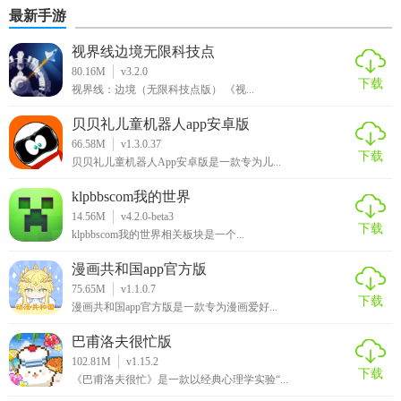
哪些
最新手游
视界线边境无限科技点
80.16M
v3.2.0
下载
视界线：边境（无限科技点版） 《视...
贝贝礼儿童机器人app安卓版
66.58M
v1.3.0.37
下载
贝贝礼儿童机器人App安卓版是一款专为儿...
klpbbscom我的世界
14.56M
v4.2.0-beta3
下载
klpbbscom我的世界相关板块是一个...
漫画共和国app官方版
75.65M
v1.1.0.7
下载
漫画共和国app官方版是一款专为漫画爱好...
巴甫洛夫很忙版
102.81M
v1.15.2
下载
《巴甫洛夫很忙》是一款以经典心理学实验“...