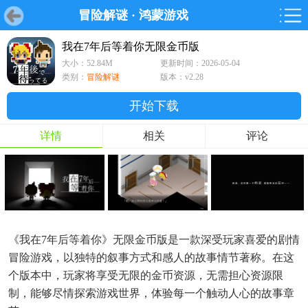
冒险解谜
·
鸿蒙游戏
首页
首页
游戏
软件
游戏
鸿蒙
鸿蒙
软件
专题
鸿蒙游戏
鸿蒙软件
专题
我在7年后等着你无限金币版
大小：52.84M
更新时间：2026-05-04
游戏
软件
类别：
冒险解谜
版本：v2.28
开始下载
详情
相关
评论
《我在7年后等着你》无限金币版是一款深受玩家喜爱的剧情
冒险游戏，以独特的叙事方式和感人的故事情节著称。在这
个版本中，玩家将享受无限的金币资源，无需担心资源限
制，能够尽情探索游戏世界，体验每一个触动人心的故事章