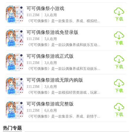
5. 时间管理：合理安排游戏时间，避免过度沉迷，同时利用
可可偶像祭小游戏
游戏内的加速功能快速推进时间。
111.23M
3
人在用
下载
《可可偶像祭》是一款集音乐、养成、模拟经...
【可可偶像祭游戏免费版亮点】
可可偶像祭游戏免登录版
1. 丰富剧情：每个偶像都有独特的背景故事和成长线，增加
111.23M
5
人在用
下载
《可可偶像祭》是一款以偶像养成和娱乐互动...
游戏的可玩性和情感深度。
可可偶像祭游戏正式版
2. 自定义偶像：玩家可以自定义偶像的外貌、性格和才艺，
111.23M
3
人在用
打造独一无二的偶像。
下载
《可可偶像祭》是一款以偶像养成和互动娱乐...
3. 多线剧情：根据不同的选择，游戏会发展出不同的故事线
可可偶像祭游戏无限内购版
和结局，增加重玩价值。
111.23M
3
人在用
下载
《可可偶像祭》是一款模拟经营类游戏，玩家...
【可可偶像祭游戏免费版玩法】
可可偶像祭游戏完整版
111.23M
6
人在用
1. 偶像养成：通过培训、比赛等提升偶像的各项能力，包括
下载
《可可偶像祭》是一款集音乐、养成、剧情于...
歌唱、舞蹈、演技等。
热门专题
2. 模拟经营：管理娱乐公司，包括艺人签约、活动安排、资