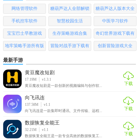
源分配等。
网络管理软件
糖葫芦达人全部解锁
糖葫芦达人版本大全
版
3. 粉丝互动：通过社交媒体与粉丝互动，举办粉丝见面会，
手机控车软件
智慧校园生活
中医学习软件
提升偶像的知名度和收入。
宝宝巴士早教游戏
生存策略游戏合集
奇幻世界游戏下载有
【可可偶像祭游戏免费版点评】
哪些
地牢策略手游所有版
冒险对战手游下载有
创新冒险游戏大全
《可可偶像祭》免费版为玩家提供了一个充满乐趣和挑战的
本
哪些
最新手游
偶像养成环境，通过丰富的剧情、自定义功能和多样的玩
法，让玩家充分体验到成为顶级娱乐制作人的乐趣。虽然存
黄豆魔改短剧
在内购选项，但不影响游戏主线体验，适合所有喜爱模拟经
17.19M
v1.3.1
下载
黄豆魔改短剧是一款创新的视频编辑与创作软...
营和偶像文化的玩家。
向飞讯连
137.58M
v1.1
下载
向飞讯连是一款集即时通讯、文件传输、远程...
数据恢复全能王
32.21M
v1.1
下载
数据恢复全能王是一款专业高效的数据恢复工...