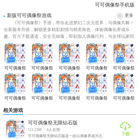
可可偶像祭手机版
新版可可偶像祭游戏
更多
《可可偶像祭》手游，带你走进梦幻二次元世界，与偶像共舞！
全新版本升级，解锁更多精彩剧情与精美角色，体验偶像化养成乐
趣。官方下载通道，安全无病毒，即刻加入偶像行列，与全球玩家同
屏竞技，展现你的音乐才华与...
【可可偶像祭游戏免费版技巧】
1. 合理安排训练计划：根据偶像的潜力和特长，制定有效的
可可偶像祭
可可偶像祭
可可偶像祭
可可偶像祭
可可偶像祭
训练计划，提升各项技能。
游戏免费版
游戏完整版
手机游戏
小游戏
手游无限服
装版
2. 参与多样活动：积极报名参加各类比赛和活动，增加曝光
率，快速提升人气。
可可偶像祭
可可偶像祭
可可偶像祭
可可偶像祭
可可偶像祭
3. 粉丝互动：通过社交媒体与粉丝互动，提高粉丝忠诚度，
手游正版
手游官方版
游戏无限内
手游官网版
无限钻石版
相关游戏
购版
解锁特殊奖励。
可可偶像祭无限钻石版
4. 策略投资：合理利用资源，投资偶像的服装、舞蹈、歌曲
111.23M
6
人在用
等，提升表演效果。
下载
可可偶像祭无限钻石版是一款以偶像养成为主...