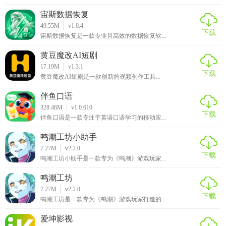
宙斯数据恢复
49.55M
v1.0.4
下载
宙斯数据恢复是一款专业且高效的数据恢复软...
黄豆魔改AI短剧
17.19M
v1.3.1
下载
黄豆魔改AI短剧是一款创新的视频创作工具...
伴鱼口语
328.46M
v1.0.610
下载
伴鱼口语是一款专注于英语口语学习的移动应...
鸣潮工坊小助手
7.27M
v2.2.0
下载
鸣潮工坊小助手是一款专为《鸣潮》游戏玩家...
鸣潮工坊
7.27M
v2.2.0
下载
鸣潮工坊是一款专为《鸣潮》游戏玩家打造的...
爱坤影视