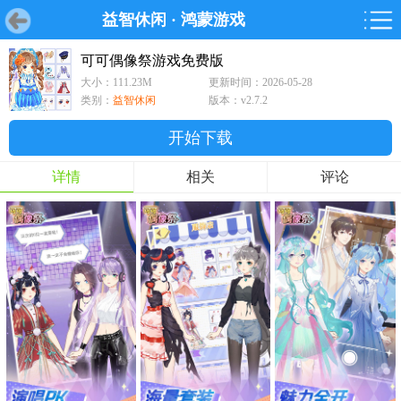
益智休闲
·
鸿蒙游戏
首页
首页
游戏
软件
游戏
鸿蒙
鸿蒙
软件
专题
鸿蒙游戏
鸿蒙软件
专题
可可偶像祭游戏免费版
大小：111.23M
更新时间：2026-05-28
游戏
软件
类别：
益智休闲
版本：v2.7.2
开始下载
详情
相关
评论