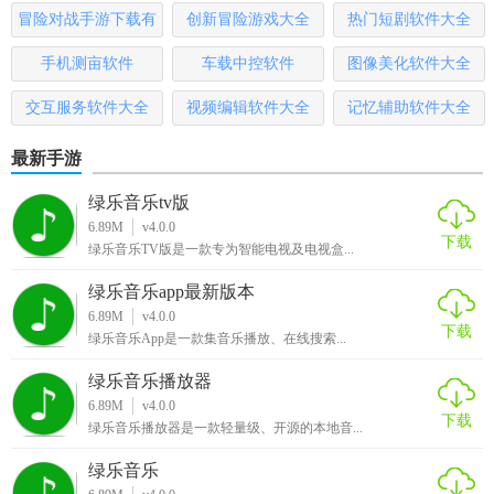
哪些
本
冒险对战手游下载有
创新冒险游戏大全
热门短剧软件大全
【迅雷手机助手测评】
哪些
手机测亩软件
车载中控软件
图像美化软件大全
迅雷手机助手凭借其强大的功能、丰富的资源、简便的操作
以及高效的系统优化能力，赢得了广大用户的喜爱和好评。
交互服务软件大全
视频编辑软件大全
记忆辅助软件大全
无论是手机应用管理、文件管理还是系统优化，迅雷手机助
最新手游
手都能提供出色的服务。同时，软件还注重用户隐私和数据
安全，采用多重安全防护措施，让用户使用更加放心。总体
绿乐音乐tv版
来说，迅雷手机助手是一款值得推荐的手机管理软件。
6.89M
v4.0.0
下载
绿乐音乐TV版是一款专为智能电视及电视盒...
绿乐音乐app最新版本
6.89M
v4.0.0
下载
绿乐音乐App是一款集音乐播放、在线搜索...
绿乐音乐播放器
6.89M
v4.0.0
下载
绿乐音乐播放器是一款轻量级、开源的本地音...
绿乐音乐