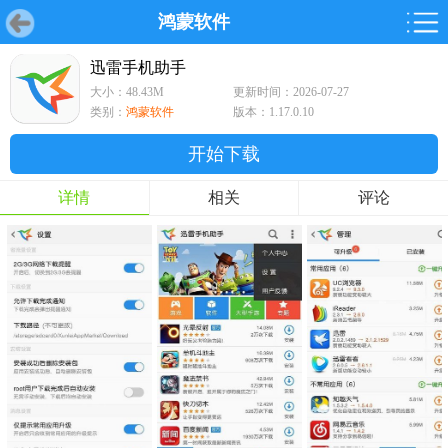
鸿蒙软件
首页
首页
游戏
软件
游戏
鸿蒙
鸿蒙
软件
专题
鸿蒙游戏
鸿蒙软件
专题
迅雷手机助手
大小：48.43M
更新时间：2026-07-27
游戏
软件
类别：
鸿蒙软件
版本：1.17.0.10
开始下载
详情
相关
评论