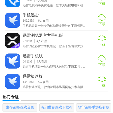
67.24M
6
人在用
下载
迅雷电视助手免费版是一款专为智能电视和机...
3. 智能推荐：根据用户的使用习惯和喜好，智能推荐优质的
应用和游戏。
手机迅雷
142.24M
6
人在用
4. 安全可靠：采用多重安全防护措施，保障用户手机数据和
下载
手机迅雷是一款专为移动设备设计的下载管理...
隐私安全。
迅雷浏览器官方手机版
【迅雷手机助手优势】
27.09M
4
人在用
下载
迅雷浏览器官方手机版是一款基于迅雷强大技...
1. 兼容性强：支持多种手机品牌和型号，满足不同用户的需
迅雷手机版
求。
64.11M
4
人在用
下载
迅雷手机版是一款功能强大的移动下载工具，...
2. 操作简便：界面简洁明了，操作流程简单易懂，无需专业
知识即可上手。
迅雷极速版
135.36M
5
人在用
下载
3. 资源丰富：拥有庞大的应用和游戏资源库，用户可以随时
迅雷极速版是一款由深圳市迅雷网络技术有限...
下载和更新。
热门专题
4. 高效优化：提供多种系统优化功能，帮助用户提升手机运
生存策略游戏合集
奇幻世界游戏下载有
地牢策略手游所有版
行速度和性能。