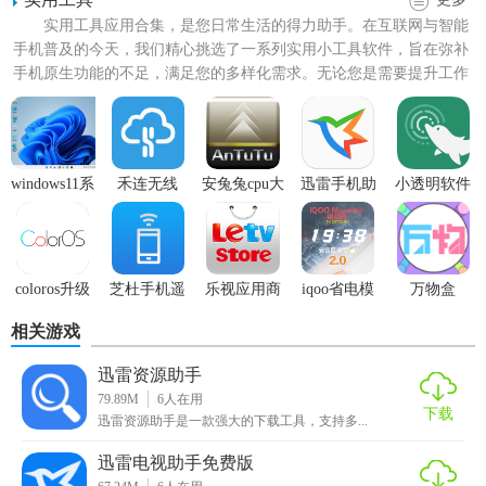
实用工具应用合集，是您日常生活的得力助手。在互联网与智能
手机普及的今天，我们精心挑选了一系列实用小工具软件，旨在弥补
【迅雷手机助手技巧】
手机原生功能的不足，满足您的多样化需求。无论您是需要提升工作
效率，还是解决生活中的小...
1. 利用迅雷手机助手的一键备份功能，定期备份手机数据，
确保数据安全。
2. 使用应用管理功能，快速查找并卸载不常用的手机应用，
windows11系
禾连无线
安兔兔cpu大
迅雷手机助
小透明软件
释放存储空间。
统
APP安卓版
师完整版
手
v2.5.3安卓
中文版
3. 通过文件管理功能，轻松查找并分享手机中的照片、视频
等文件。
coloros升级
芝杜手机遥
乐视应用商
iqoo省电模
万物盒
控
店
式软件
【迅雷手机助手亮点】
相关游戏
1. 高速下载：借助迅雷强大的下载引擎，实现手机应用和游
迅雷资源助手
戏的高速下载。
79.89M
6
人在用
下载
迅雷资源助手是一款强大的下载工具，支持多...
2. 全面管理：提供手机应用、文件、系统等多方面的管理功
迅雷电视助手免费版
能，满足用户全方位需求。