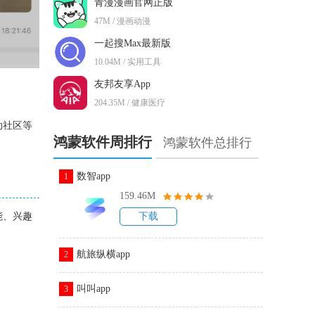
青漫漫画官网正版
47M / 漫画动漫
一起搜Max最新版
10.04M / 实用工具
友邦友享App
204.35M / 健康医疗
动社区等
鸿蒙软件周排行
鸿蒙软件总排行
数智app
1
159.46M
能、兴趣
下载
航旅纵横app
2
叫叫app
3