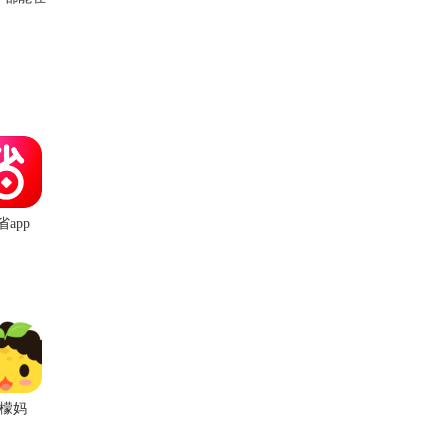
省app
檬妈