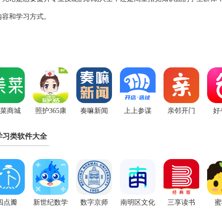
内容和学习方式。
菜商城
照护365康
奏嘛新闻
上上参谋
亲邻开门
好
App
护端app
app
app
app
学习类软件大全
四点瓣
新世纪数学
数字京师
南明区文化
三享读书
蜜