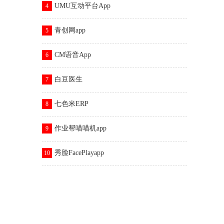
UMU互动平台App
4
青创网app
5
CM语音App
6
白豆医生
7
七色米ERP
8
作业帮喵喵机app
9
秀脸FacePlayapp
10