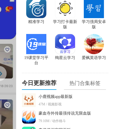
精准学习
学习打卡最新
学习强局安卓
版
版
19课堂学习平
绚星云学习
爱枫英语学习
台
今日更新推荐
热门合集标签
小鹿视频app最新版
47M / 视频影视
豪血寺外传最强传说无限血版
79.10M / 动作格斗