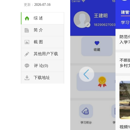
更新：
2026-07-16
综 述
简 介
截 图
其他用户下载
评 论(0)
下载地址