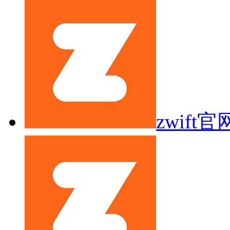
zwift官