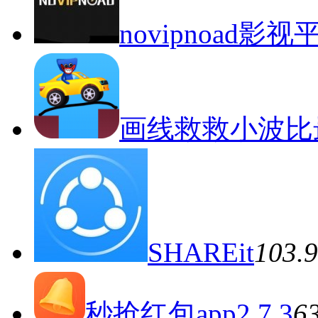
novipnoad影
画线救救小波比
SHAREit
103
秒抢红包app2.7.3
6