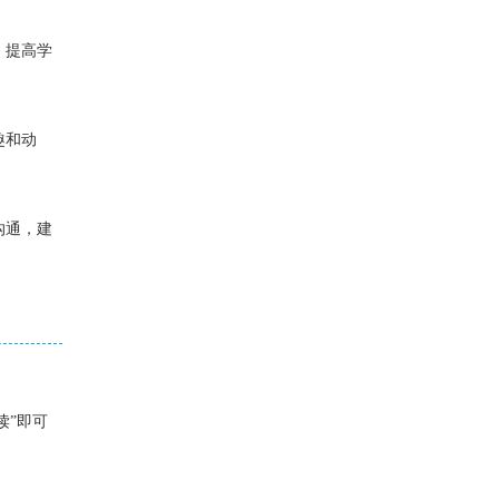
，提高学
趣和动
沟通，建
读”即可