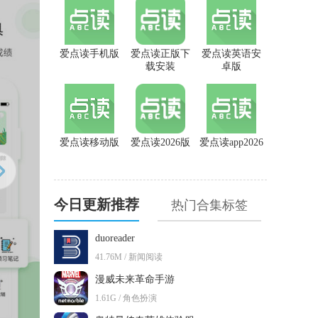
爱点读手机版
爱点读正版下
爱点读英语安
载安装
卓版
爱点读移动版
爱点读2026版
爱点读app2026
今日更新推荐
热门合集标签
duoreader
41.76M / 新闻阅读
漫威未来革命手游
1.61G / 角色扮演