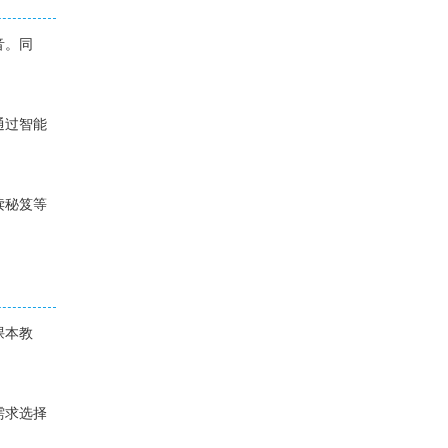
音。同
通过智能
读秘笈等
课本教
需求选择