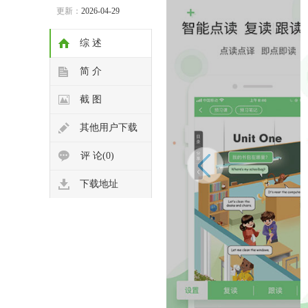
更新：
2026-04-29
综 述
简 介
截 图
其他用户下载
评 论(0)
下载地址