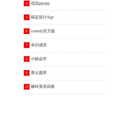
优品pptapp
4
稿定设计App
5
costudy官方版
6
卓识成语
7
小鲸会学
8
青云题库
9
哆咔英语词典
10