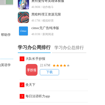
奥特曼传奇英雄体验服
46.96M / 动作格斗
黑暗料理王资源无限
49.17M / 模拟经营
cimoc无广告纯净版
48.01M / 新闻阅读
，帮助学
学习办公周排行
学习办公总排行
大队长手抄报
1
的英语学
22.67M
下载
灸天下
2
每日法语听力app
3