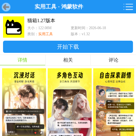
实用工具
·
鸿蒙软件
首页
首页
游戏
软件
游戏
鸿蒙
鸿蒙
软件
专题
鸿蒙游戏
鸿蒙软件
专题
猫箱1.27版本
大小：122.08M
更新时间：2026-06-18
游戏
软件
类别：
实用工具
版本：v1.32
开始下载
详情
相关
评论