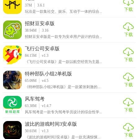
【猫箱1.27版本测评】
37M
3.6.1
下载
玩洽是一款集社交、娱乐、互动于一体的综合...
猫箱1.27版本以其沉浸式的对话体验和自由创作功能吸引了大
招财豆安卓版
量用户。它为用户提供了一个全新的社交互动方式，让用户
38.94M
3.16
有机会发挥创意设计和分享自己的虚拟角色和故事。同时，
下载
招财豆安卓版是一款专为安卓用户设计的综合...
猫箱还作为一个情绪陪伴和心理支持的平台，为用户带来了
飞行公司安卓版
温暖和安慰。然而，在长时间的聊天过程中，偶尔会出现一
84.15M
v1.3
些逻辑不通或重复的问题，AI角色的回答有时也会显得有些
下载
《飞行公司安卓版》是一款以航空经营为主题...
机械化。但总体来说，猫箱是一款非常有潜力的产品，随着
技术的不断进步，它有望为用户带来更加精彩的体验。
特种部队小组2单机版
65.09M
v4.5
下载
《特种部队小组2单机版》是一款紧张刺激的...
风车驾考
63.38M
v1.4.7
下载
风车驾考是一款专为驾考学员设计的综合性学...
波比的游戏时间3安卓版
50.61M
v1.3
下载
《波比的游戏时间3安卓版》是一款充满惊悚...