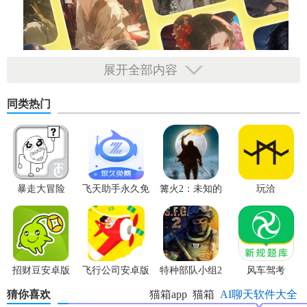
展开全部内容
同类热门
暴走大冒险
飞天助手永久免
篝火2：未知的
玩洽
费版
海岸游戏
招财豆安卓版
飞行公司安卓版
特种部队小组2
风车驾考
单机版
猜你喜欢
猫箱app
猫箱
AI聊天软件大全