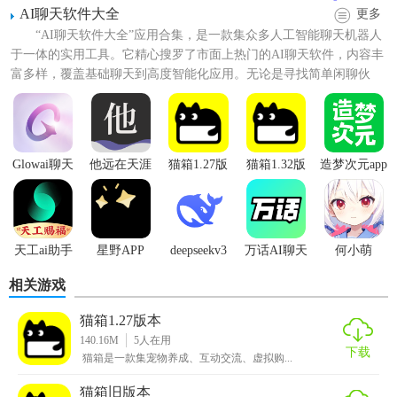
AI聊天软件大全
更多
“AI聊天软件大全”应用合集，是一款集众多人工智能聊天机器人
于一体的实用工具。它精心搜罗了市面上热门的AI聊天软件，内容丰
富多样，覆盖基础聊天到高度智能化应用。无论是寻找简单闲聊伙
伴，还是渴望与智慧A...
Glowai聊天
他远在天涯
猫箱1.27版
猫箱1.32版
造梦次元app
近在耳边
本
本
【猫箱1.27版本技巧】
1. 创建个性化AI角色：用户可以在猫箱中自行创作角色或故
天工ai助手
星野APP
deepseekv3
万话AI聊天
何小萌
事，打造更具个性化的聊天体验。利用AI创作助手，以一问
手机版
一答形式，提出想法并根据AI的指引，即可完成创作。
相关游戏
2. 探索多样AI角色：打开App后，用户可以像刷短视频一样划
猫箱1.27版本
动浏览不同的AI角色，并选择与感兴趣的角色进行对话。
140.16M
5
人在用
下载
猫箱是一款集宠物养成、互动交流、虚拟购...
3. 利用快捷输入工具：输入框提供快捷括号输入工具，用户
猫箱旧版本