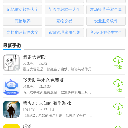
【猫箱1.27版本用法】
记忆辅助软件大全
英语早教软件大全
农场经营手游合集
1. 下载与安装：用户可以在AppStore、应用宝等平台下载猫箱
1.27版本应用程序，并在手机上进行安装。
宠物喂养
宠物交易
农业服务软件
2. 注册与登录：打开应用程序后，用户需要进行注册或登录
文档翻译软件大全
衣橱管理应用合集
音乐创作软件大全
以访问AI角色库。可以使用手机号或者抖音账号进行注册登
最新手游
入。
暴走大冒险
3. 选择角色：用户可以从AI角色库中选择一个感兴趣的AI角
50.30M
v5.8.2
色进行互动。
下载
暴走大冒险是一款融合了幽默、解谜与动作元...
4. 开始对话：选择角色后，用户可以开始与AI角色进行文字
飞天助手永久免费版
或语音对话。通过点击下方的“按住说话”按钮或切换成键盘输
54.80M
v2.24.36
下载
入文字来发送消息。
飞天助手永久免费版是一款集多种实用工具与...
篝火2：未知的海岸游戏
5. 创作与分享：用户可以在平台内创作自己的故事和角色，
100.16M
v187.11.8
并通过社交功能分享给他人，与其他用户共同交流创作心
下载
《篝火2：未知的海岸》是一款融合了生存、...
得。
玩洽