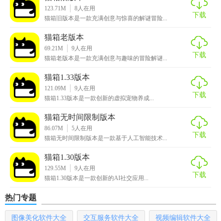
可以输入自己当下的反应，以实现更真实、好沉浸的对话过
123.71M
8
人在用
程。
下载
猫箱旧版本是一款充满创意与惊喜的解谜冒险...
4. 查看历史记录：赞过、聊过等历史记录位于主页右下角的
猫箱老版本
选单内，方便用户随时查看与AI角色的聊天记录。
69.21M
9
人在用
下载
猫箱老版本是一款充满创意与趣味的冒险解谜...
【猫箱1.27版本内容】
猫箱1.33版本
1. AI角色库：猫箱拥有丰富多彩的AI角色，每个角色都有着
121.09M
9
人在用
下载
猫箱1.33版本是一款创新的虚拟宠物养成...
独特的性格和背景故事，为用户带来多样化的对话体验。
猫箱无时间限制版本
2. 创作社区：用户可以在平台内创作自己的故事和角色，并
86.07M
5
人在用
通过社交功能分享给他人，形成一个充满活力的创作社区。
下载
猫箱无时间限制版本是一款基于人工智能技术...
3. 实时互动功能：AI角色能够根据用户的输入实时响应，提
猫箱1.30版本
供连续的对话体验，让用户感受到与真实人对话的相似感。
129.55M
9
人在用
下载
猫箱1.30版本是一款创新的AI社交应用...
4. 情感陪伴：猫箱不仅是一款聊天工具，更像是一个可以随
热门专题
时随地陪伴用户的虚拟好友，为用户提供情感支持和陪伴。
图像美化软件大全
交互服务软件大全
视频编辑软件大全