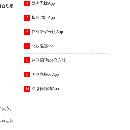
驾考无忧App
4
符合规定
极速驾培App
5
作业帮家长版App
6
北辰遴选app
7
智联招聘app官方版
8
国网商旅云App
9
法临律师端App
10
知识点。
户查漏补