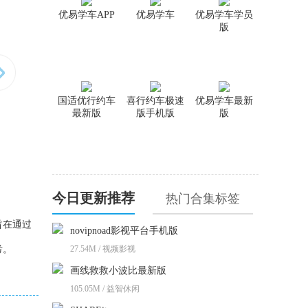
优易学车APP
优易学车
优易学车学员
版
国适优行约车
喜行约车极速
优易学车最新
最新版
版手机版
版
今日更新推荐
热门合集标签
旨在通过
novipnoad影视平台手机版
考。
27.54M / 视频影视
画线救救小波比最新版
105.05M / 益智休闲