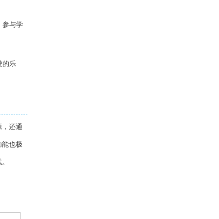
、参与学
驶的乐
源，还通
功能也极
试。