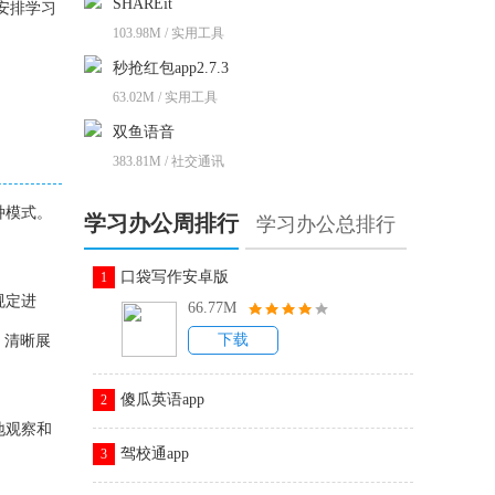
SHAREit
安排学习
103.98M / 实用工具
秒抢红包app2.7.3
63.02M / 实用工具
双鱼语音
383.81M / 社交通讯
种模式。
学习办公周排行
学习办公总排行
口袋写作安卓版
1
规定进
66.77M
下载
，清晰展
傻瓜英语app
2
地观察和
驾校通app
3