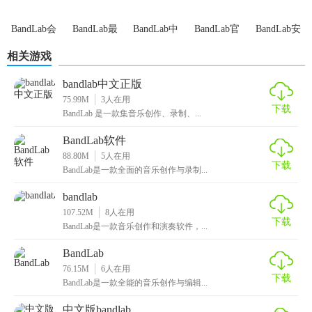
1. 录制与编辑：使用麦克风或乐器录制音频，通过剪辑和编
BandLab会
BandLab最
BandLab中
BandLab官
BandLab安
辑工具进行初步处理。
员版
新版
文版
方版
卓版
相关游戏
2. 添加音效：从内置音效库中选择合适的预设或自定义效
果，调整音频参数。
bandlab中文正版
75.99M
3
人在用
下载
3. 混音与母带：在混音阶段精细调整每个音轨的音量、平衡
BandLab 是一款集音乐创作、录制、...
和效果，最后进行母带处理以提升整体音质。
BandLab软件
88.80M
5
人在用
4. 分享与反馈：将作品导出并分享至社交媒体或音乐平台，
下载
BandLab是一款全面的音乐创作与录制...
获取用户反馈并持续优化创作。
bandlab
BandLab软件正版测评
107.52M
8
人在用
下载
BandLab是一款音乐创作和演奏软件，...
BandLab作为一款全能音乐创作工具，其功能丰富且易于上
BandLab
手，无论是对于初学者还是专业人士来说都是一个不错的选
76.15M
6
人在用
择。其强大的音频编辑和混音功能能够显著提升音乐作品的
下载
BandLab是一款全能的音乐创作与编辑...
质量，而丰富的音效库和插件支持则让创作更加灵活多样。
此外，软件的跨平台支持和便捷的分享功能也极大地提高了
中文版bandlab