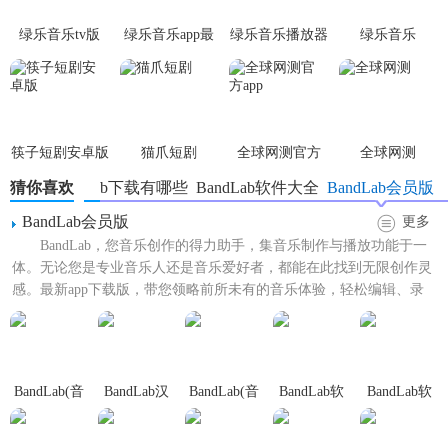
过渡更加自然流畅。
绿乐音乐tv版
绿乐音乐app最
绿乐音乐播放器
绿乐音乐
5. 混音与母带处理：提供强大的混音功能，包括频率分析、
新版本
相位调整等，以及专业的母带处理工具，提升作品音质。
BandLab软件正版内容
筷子短剧安卓版
猫爪短剧
全球网测官方
全球网测
1. 创作项目：支持创建新的音乐项目，导入音频文件、MIDI
app
猜你喜欢
BandLab下载有哪些
BandLab软件大全
BandLab会员版
文件等。
BandLab会员版
更多
2. 音效与插件：提供丰富的音效库和第三方插件支持，满足
BandLab，您音乐创作的得力助手，集音乐制作与播放功能于一
各种创作需求。
体。无论您是专业音乐人还是音乐爱好者，都能在此找到无限创作灵
感。最新app下载版，带您领略前所未有的音乐体验，轻松编辑、录
3. 学习资源：内置教程和在线资源，帮助用户快速掌握软件
制、混音，让每一...
操作技巧。
4. 分享与协作：支持将作品导出为多种格式，如MP3、WAV
等，并支持与好友协作创作。
BandLab(音
BandLab汉
BandLab(音
BandLab软
BandLab软
频编辑)
化版
乐制作)
件官网版
件正版
BandLab软件正版玩法