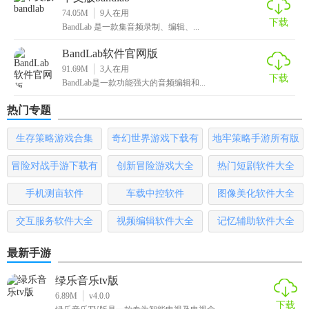
74.05M
9
人在用
创作效率。总体而言，BandLab是一款值得推荐的音乐创作软
下载
BandLab 是一款集音频录制、编辑、...
件。
BandLab软件官网版
91.69M
3
人在用
下载
BandLab是一款功能强大的音频编辑和...
热门专题
生存策略游戏合集
奇幻世界游戏下载有
地牢策略手游所有版
哪些
本
冒险对战手游下载有
创新冒险游戏大全
热门短剧软件大全
哪些
手机测亩软件
车载中控软件
图像美化软件大全
交互服务软件大全
视频编辑软件大全
记忆辅助软件大全
最新手游
绿乐音乐tv版
6.89M
v4.0.0
下载