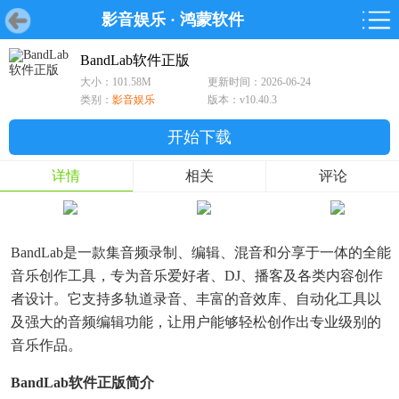
影音娱乐
·
鸿蒙软件
首页
首页
游戏
软件
游戏
鸿蒙
鸿蒙
软件
专题
鸿蒙游戏
鸿蒙软件
专题
BandLab软件正版
大小：101.58M
更新时间：2026-06-24
游戏
软件
类别：
影音娱乐
版本：v10.40.3
开始下载
详情
相关
评论
BandLab是一款集音频录制、编辑、混音和分享于一体的全能
音乐创作工具，专为音乐爱好者、DJ、播客及各类内容创作
者设计。它支持多轨道录音、丰富的音效库、自动化工具以
及强大的音频编辑功能，让用户能够轻松创作出专业级别的
音乐作品。
BandLab软件正版简介