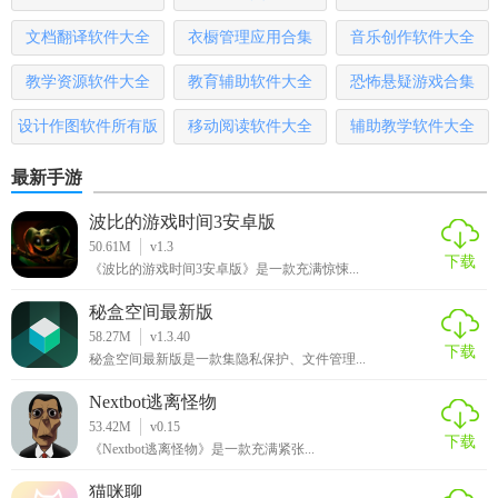
金龙弱网QNET优势
文档翻译软件大全
衣橱管理应用合集
音乐创作软件大全
1. 高度定制化：用户可以根据实际需求自定义网络条件，实
教学资源软件大全
教育辅助软件大全
恐怖悬疑游戏合集
现精准测试。
设计作图软件所有版
移动阅读软件大全
辅助教学软件大全
2. 全面性能监测：不仅监测网络性能，还关注应用层的性能
表现，提供全方位的分析。
本
最新手游
3. 易用性：界面简洁直观，操作简便，即使是非专业人员也
波比的游戏时间3安卓版
能快速上手。
50.61M
v1.3
下载
《波比的游戏时间3安卓版》是一款充满惊悚...
4. 高效测试：支持自动化测试和远程协作，大幅提高测试效
率。
秘盒空间最新版
58.27M
v1.3.40
5. 深度分析：提供详细的测试数据和报告，帮助用户深入理
下载
秘盒空间最新版是一款集隐私保护、文件管理...
解网络问题及其影响。
Nextbot逃离怪物
金龙弱网QNET点评
53.42M
v0.15
下载
《Nextbot逃离怪物》是一款充满紧张...
金龙弱网QNET是一款功能强大且易于使用的网络测试工具，
猫咪聊