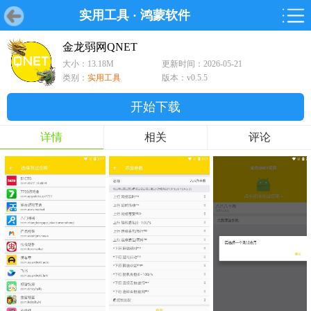
实用工具
·
鸿蒙软件
首页
首页
游戏
软件
游戏
鸿蒙
鸿蒙
软件
专题
鸿蒙游戏
鸿蒙软件
专题
金龙弱网QNET
大小：13.18M
更新时间：2026-05-21
游戏
软件
类别：
实用工具
版本：v0.5.5
开始下载
详情
相关
评论