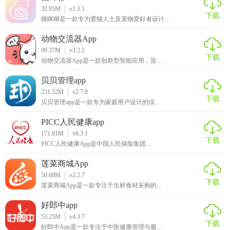
它能够帮助企业和开发者在网络优化方面节省大量时间和精
32.95M
v1.3.1
下载
力。无论是评估现有网络的性能，还是为新应用进行网络兼
猫咪聊是一款专为爱猫人士及宠物爱好者设计...
容性测试，QNET都能提供准确且有价值的数据支持。其丰富
动物交流器App
的功能、灵活的自定义选项以及高效的测试流程，使其成为
99.37M
v3.2.2
网络质量保障和优化的理想选择。
下载
动物交流器App是一款创新型智能应用，旨...
贝贝管理app
231.52M
v2.7.8
下载
贝贝管理app是一款专为家庭用户设计的综...
PICC人民健康app
171.81M
v6.3.1
下载
PICC人民健康App是中国人民保险集团...
莲菜商城App
50.68M
v2.2.7
下载
莲菜商城App是一款专注于生鲜食材采购的...
好郎中app
53.25M
v4.3.7
下载
好郎中App是一款专注于中医健康管理与服...