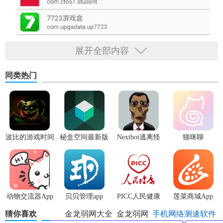
展开全部内容
同类热门
波比的游戏时间
秘盒空间最新版
Nextbot逃离怪
猫咪聊
3安卓版
物
动物交流器App
贝贝管理app
PICC人民健康
莲菜商城App
app
猜你喜欢
金龙弱网大全
金龙弱网
手机网络测速软件