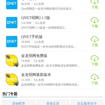
40.03M
8
人在用
5. 远程协作：支持多用户同时操作，便于团队协作进行网络
下载
Qnet弱网是一款专为网络测试与优化设计...
测试和优化。
QNET弱网2.1.5版
金龙弱网QNET内容
114.30M
8
人在用
下载
QNET弱网2.1.5版是一款网络模拟工...
1. 基础设置：调整网络参数，如延迟、带宽、丢包率等。
QNET手机版
29.60M
3
人在用
2. 测试场景库：提供预设的弱网测试场景，如地铁隧道、高
下载
QNET手机版是一款专业的弱网测试与优化...
楼密集区等。
金龙弱网免费版
3. 日志记录：详细记录每次测试的数据和结果，便于后续分
14.86M
9
人在用
下载
析。
金龙弱网免费版是一款专为网络优化和弱网环...
4. 报告生成：自动生成测试报告，包含测试时间、测试结
金龙弱网最新版本
13.21M
8
人在用
果、问题分析及建议。
下载
金龙弱网是一款专为弱网环境设计的网络优化...
5. API接口：支持与其他系统集成，实现自动化测试和持续集
热门专题
成/持续部署（CI/CD）。
宠物喂养
宠物交易
农业服务软件