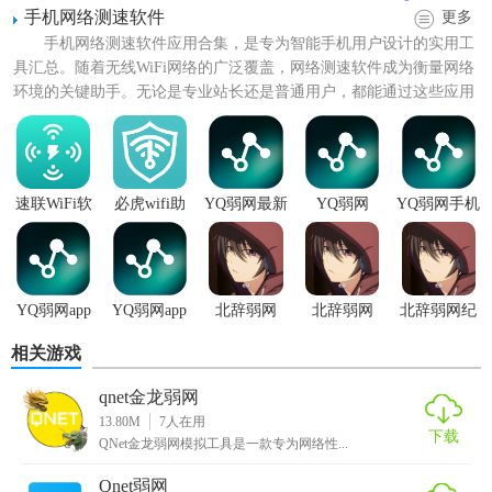
手机网络测速软件
更多
手机网络测速软件应用合集，是专为智能手机用户设计的实用工
具汇总。随着无线WiFi网络的广泛覆盖，网络测速软件成为衡量网络
环境的关键助手。无论是专业站长还是普通用户，都能通过这些应用
轻松监控网络状态。当...
金龙弱网QNET功能
速联WiFi软
必虎wifi助
YQ弱网最新
YQ弱网
YQ弱网手机
件
手
版
版
1. 网络条件模拟：支持模拟多种弱网环境，包括高延迟、低
带宽、丢包等。
2. 应用性能监测：实时监测应用程序在网络波动下的响应时
YQ弱网app
YQ弱网app
北辞弱网
北辞弱网
北辞弱网纪
免费
官方
16.0公益版
15.0
念版免费
间和错误率。
相关游戏
3. 数据可视化：提供直观的图表和报告，帮助用户理解网络
qnet金龙弱网
问题对应用性能的影响。
13.80M
7
人在用
下载
QNet金龙弱网模拟工具是一款专为网络性...
4. 自动化测试：支持脚本化测试，可预设多种测试场景，实
现自动化测试流程。
Qnet弱网