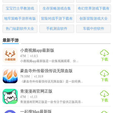
务。
宝宝巴士早教游戏
生存策略游戏合集
奇幻世界游戏下载有
2. 创建任务：点击“+”按钮添加新任务，填写任务名称、时
哪些
地牢策略手游所有版
冒险对战手游下载有
创新冒险游戏大全
间、地点等信息。
本
哪些
热门短剧软件大全
手机测亩软件
车载中控软件
3. 设置提醒：在任务详情中开启提醒功能，并选择提醒方式
（如短信、APP通知）。
最新手游
4. 查看进度：通过“统计”或“进度”页面查看任务完成情况，调
小鹿视频app最新版
整计划。
47M
v1.0.5
下载
小鹿视频app最新版是一款集视频观看、分...
5. 同步数据：确保在多个设备上登录同一账号，即可实现数
据同步。
豪血寺外传最强传说无限血版
79.10M
v1.10.9
下载
朝暮计划手机版点评
《豪血寺外传最强传说无限血版》是一款经典...
青漫漫画官网正版
朝暮计划手机版以其简洁的界面设计、强大的功能性和高度
47M
v1.13
的可定制性，成为众多用户管理日常计划的优选工具。无论
下载
青漫漫画官网正版是一款专注于提供正版高清...
是职场人士、学生还是家庭主妇，都能通过这款应用有效提
升个人效率，实现目标管理与时间管理的双重优化。
一起搜Max最新版