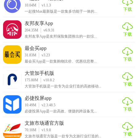
10.04M
v1.1.3
下载
一起搜Max最新版是一款集多功能于一体的...
友邦友享App
204.35M
v6.9.31
下载
友邦友享App是友邦保险集团推出的一款综...
最会买app
31.83M
v3.23
下载
最会买App是一款集购物比价、优惠信息整...
大管加手机版
175.80M
v10.8.2
下载
大管加手机版是一款专为企业打造的高效移动...
必捷投屏app
10.49M
v2.3.48.5
下载
必捷投屏App是一款高效、便捷的跨设备无...
文旅市场通官方版
70.10M
v1.9.8
下载
文旅市场通官方版是一款专为文旅行业打造的...