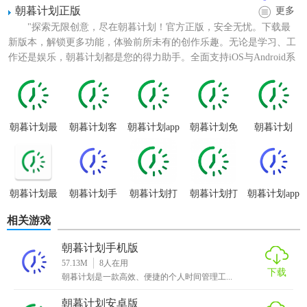
朝暮计划正版
更多
"探索无限创意，尽在朝暮计划！官方正版，安全无忧。下载最
新版本，解锁更多功能，体验前所未有的创作乐趣。无论是学习、工
作还是娱乐，朝暮计划都是您的得力助手。全面支持iOS与Android系
统，随时随地开...
朝暮计划手机版特色
1. 个性化任务管理：用户可根据自身需求，自定义任务类别
朝暮计划最
朝暮计划客
朝暮计划app
朝暮计划免
朝暮计划
新版本
户端
官方下载
费版
（如工作、学习、生活等），并设置优先级和截止日期。
2. 智能提醒功能：支持定时提醒、地点提醒等多种方式，确
保重要事项不被遗漏。
朝暮计划最
朝暮计划手
朝暮计划打
朝暮计划打
朝暮计划app
新版
机版
卡app
卡
3. 进度追踪与统计：清晰展示任务完成情况，提供完成率统
相关游戏
计，帮助用户了解个人效率。
朝暮计划手机版
57.13M
8
人在用
4. 云端同步：支持多设备同步，无论是手机、平板还是电
下载
朝暮计划是一款高效、便捷的个人时间管理工...
脑，数据实时更新，随时随地管理计划。
朝暮计划安卓版