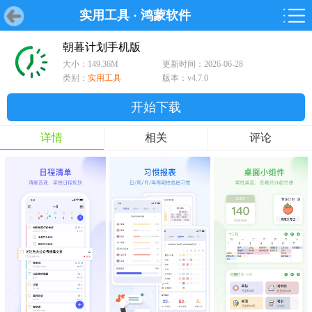
实用工具
·
鸿蒙软件
首页
首页
游戏
软件
游戏
鸿蒙
鸿蒙
软件
专题
鸿蒙游戏
鸿蒙软件
专题
朝暮计划手机版
大小：149.36M
更新时间：2026-06-28
游戏
软件
类别：
实用工具
版本：v4.7.0
开始下载
详情
相关
评论