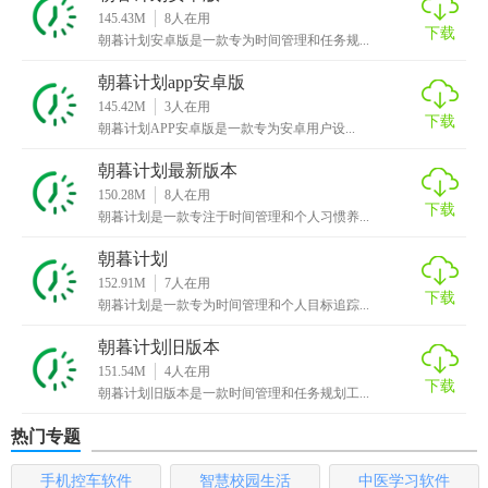
5. 灵活布局与主题：提供多种界面布局和主题选择，满足不
145.43M
8
人在用
同用户的审美需求。
下载
朝暮计划安卓版是一款专为时间管理和任务规...
朝暮计划手机版内容
朝暮计划app安卓版
145.42M
3
人在用
下载
1. 任务列表：用户可以创建多个任务列表，分类管理不同领
朝暮计划APP安卓版是一款专为安卓用户设...
域的事项。
朝暮计划最新版本
150.28M
8
人在用
2. 目标设定：支持设定长期目标及短期计划，助力个人成长
下载
朝暮计划是一款专注于时间管理和个人习惯养...
与实现。
朝暮计划
3. 统计图表：提供任务完成情况的图表展示，如柱状图、饼
152.91M
7
人在用
下载
图等，便于分析。
朝暮计划是一款专为时间管理和个人目标追踪...
4. 日历视图：以日历形式展示每日、每周的任务安排，方便
朝暮计划旧版本
151.54M
4
人在用
查看与调整。
下载
朝暮计划旧版本是一款时间管理和任务规划工...
朝暮计划手机版用法
热门专题
1. 注册登录：首先进行账号注册或登录，以便享受云同步服
手机控车软件
智慧校园生活
中医学习软件