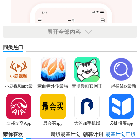
展开全部内容
同类热门
小鹿视频app最
豪血寺外传最强
青漫漫画官网正
一起搜Max最新
新版
传说无限血版
版
版
友邦友享App
最会买app
大管加手机版
必捷投屏app
猜你喜欢
新版朝暮计划
朝暮计划
朝暮计划正版