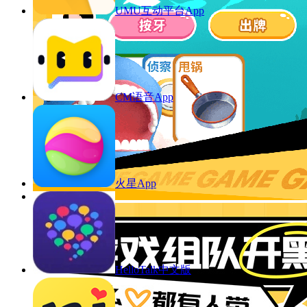
UMU互动平台App
CM语音App
火星App
HelloTalk中文版