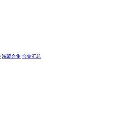
件
鸿蒙合集
合集汇总