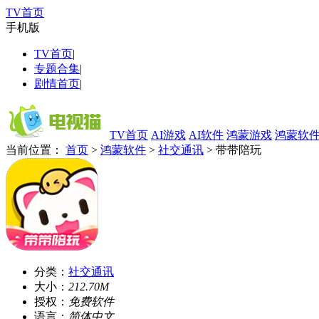
TV首页
手机版
TV首页
|
专题合集
|
剧情首页
|
TV首页
AI游戏
AI软件
鸿蒙游戏
鸿蒙软
当前位置：
首页
>
鸿蒙软件
>
社交通讯
> 带带陪玩
分类：
社交通讯
大小：
212.70M
授权：
免费软件
语言：
简体中文