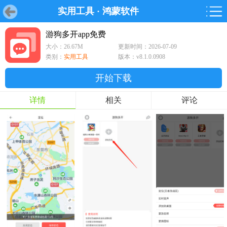
实用工具
·
鸿蒙软件
首页
首页
游戏
软件
游戏
鸿蒙
鸿蒙
软件
专题
鸿蒙游戏
鸿蒙软件
专题
游狗多开app免费
大小：26.67M
更新时间：2026-07-09
游戏
软件
类别：
实用工具
版本：v8.1.0.0908
开始下载
详情
相关
评论