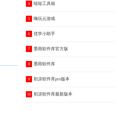
哒哒工具箱
4
嗨玩云游戏
5
优学小助手
6
墨雨软件库官方版
7
墨雨软件库
8
初凉软件库pro版本
9
初凉软件库最新版本
10