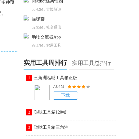
Nextbot逃离怪物
了多种预
53.42M / 冒险解谜
置。
猫咪聊
32.95M / 社交通讯
动物交流器App
99.37M / 实用工具
实用工具周排行
实用工具总排行
三角洲哒哒工具箱正版
1
7.84M
下载
哒哒工具箱120帧
2
哒哒工具箱三角洲
3