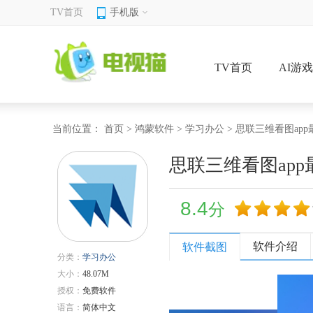
TV首页
手机版
TV首页
AI游
当前位置：
首页
>
鸿蒙软件
>
学习办公
> 思联三维看图ap
思联三维看图app
8.4
分
软件介绍
软件截图
分类：
学习办公
大小：
48.07M
授权：
免费软件
语言：
简体中文