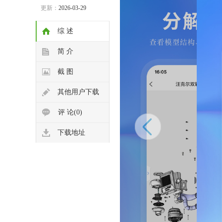
更新：
2026-03-29
综 述
简 介
截 图
其他用户下载
评 论(0)
下载地址