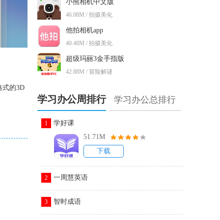
小熊相机中文版
46.08M / 拍摄美化
他拍相机app
40.48M / 拍摄美化
超级玛丽3金手指版
42.88M / 冒险解谜
式的3D
学习办公周排行
学习办公总排行
学好课
1
51.71M
下载
一周慧英语
2
智时成语
3