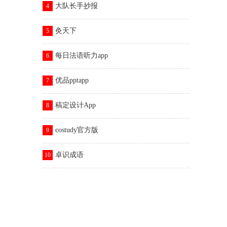
大队长手抄报
4
灸天下
5
每日法语听力app
6
优品pptapp
7
稿定设计App
8
costudy官方版
9
卓识成语
10