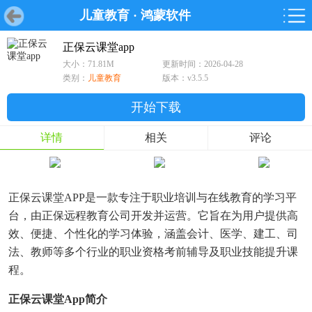
儿童教育
·
鸿蒙软件
首页
首页
游戏
软件
游戏
鸿蒙
鸿蒙
软件
专题
鸿蒙游戏
鸿蒙软件
专题
正保云课堂app
大小：71.81M
更新时间：2026-04-28
游戏
软件
类别：
儿童教育
版本：v3.5.5
开始下载
详情
相关
评论
正保云课堂APP是一款专注于职业培训与在线教育的学习平
台，由正保远程教育公司开发并运营。它旨在为用户提供高
效、便捷、个性化的学习体验，涵盖会计、医学、建工、司
法、教师等多个行业的职业资格考前辅导及职业技能提升课
程。
正保云课堂app简介