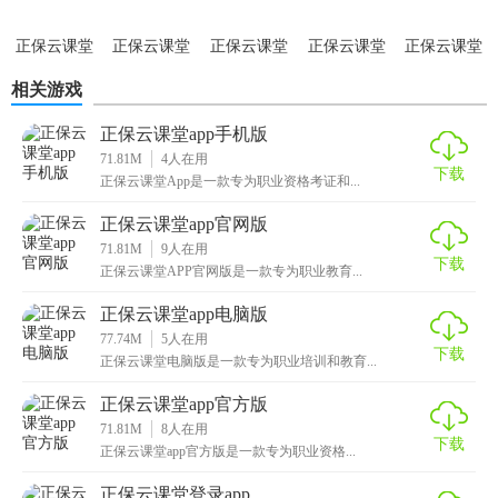
1. 注册登录：通过手机号或邮箱注册账号，登录后选择感兴
正保云课堂
正保云课堂
正保云课堂
正保云课堂
正保云课堂
(在线教
登录app
app安装
学生端app
(线上课程学
趣的课程或专业。
相关游戏
育)app
习软件)
2. 选课学习：浏览课程列表，根据需求选择适合的课程加入
正保云课堂app手机版
购物车或直接购买学习。
71.81M
4
人在用
下载
正保云课堂App是一款专为职业资格考证和...
3. 互动参与：参与直播课程互动，提交作业，参与讨论区交
正保云课堂app官网版
流。
71.81M
9
人在用
下载
4. 进度追踪：在个人中心查看学习进度，完成度及成绩报
正保云课堂APP官网版是一款专为职业教育...
告。
正保云课堂app电脑版
77.74M
5
人在用
正保云课堂app点评
下载
正保云课堂电脑版是一款专为职业培训和教育...
正保云课堂APP以其丰富的课程资源、灵活的学习方式和智能
正保云课堂app官方版
化的学习推荐系统，为不同职业阶段的学习者提供了全面的
71.81M
8
人在用
下载
学习解决方案。其界面设计简洁直观，操作流畅，无论是对
正保云课堂app官方版是一款专为职业资格...
于备考族还是职场技能提升者，都是一个值得推荐的高效学
正保云课堂登录app