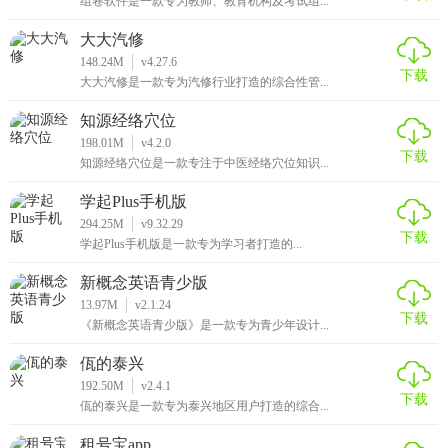
组卷软件是一款专为教师、教育机构及考试组...
大大汽修
148.24M
v4.27.6
下载
大大汽修是一款专为汽修行业打造的综合性管...
知源经络穴位
198.01M
v4.2.0
下载
知源经络穴位是一款专注于中医经络穴位知识...
学起Plus手机版
294.25M
v9.32.29
下载
学起Plus手机版是一款专为学习者打造的...
新概念英语青少版
13.97M
v2.1.24
下载
《新概念英语青少版》是一款专为青少年设计...
佤的泰兴
192.50M
v2.4.1
下载
佤的泰兴是一款专为泰兴地区用户打造的综合...
租号宝app