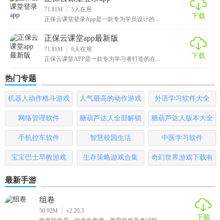
习工具。通过持续的内容更新和技术优化，正保云课堂正不
71.81M
5
人在用
下载
断满足用户日益增长的学习需求。
正保云课堂登录App是一款专为学员设计的...
正保云课堂app最新版
71.81M
6
人在用
下载
正保云课堂APP是一款专为学习者打造的在...
热门专题
机器人动作格斗游戏
人气最高的动作游戏
外语学习软件大全
大全
排行榜
网络管理软件
糖葫芦达人全部解锁
糖葫芦达人版本大全
版
手机控车软件
智慧校园生活
中医学习软件
宝宝巴士早教游戏
生存策略游戏合集
奇幻世界游戏下载有
哪些
最新手游
组卷
50.92M
v2.20.3
下载