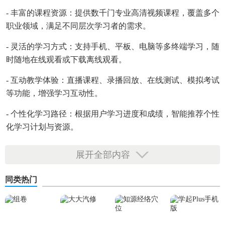
- 丰富的课程资源：提供数千门专业高清视频课程，覆盖多个
职业领域，满足不同层次学习者的需求。
- 灵活的学习方式：支持手机、平板、电脑等多终端学习，随
时随地在线观看或下载离线观看。
- 互动教学体验：直播课程、录播回放、在线测试、模拟考试
等功能，增强学习互动性。
- 个性化学习路径：根据用户学习进度和成绩，智能推荐个性
化学习计划与资源。
- 社区交流：建立学习社群，鼓励学员间分享经验、讨论难
展开全部内容
题，形成良好的学习氛围。
同类热门
正保云课堂app技巧
1. 利用碎片时间：设置学习提醒，利用上下班通勤、午休等