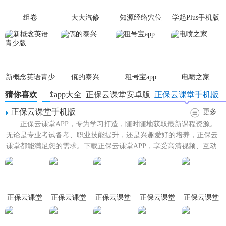
碎片时间学习。
组卷
大大汽修
知源经络穴位
学起Plus手机版
2. 高效笔记：内置笔记功能，方便记录学习要点和心得，支
持导出为PDF或图文分享。
3. 错题回顾：完成测试后，自动收集错题，支持重复练习，
新概念英语青少
佤的泰兴
租号宝app
电喷之家
强化记忆。
版
猜你喜欢
正保云课堂app大全
正保云课堂安卓版
正保云课堂手机版
正保云课堂app内容
正保云课堂手机版
更多
1. 职业资格课程：包括CPA（注册会计师）、CFA（特许金融
正保云课堂APP，专为学习打造，随时随地获取最新课程资源。
无论是专业考试备考、职业技能提升，还是兴趣爱好的培养，正保云
分析师）、司法考试、一级建造师等。
课堂都能满足您的需求。下载正保云课堂APP，享受高清视频、互动
2. 技能培训：涵盖编程、设计、营销、管理等职场必备技能
问答、离线观看等贴心...
课程。
3. 公开课与讲座：定期邀请行业专家进行直播分享，提升用
正保云课堂
正保云课堂
正保云课堂
正保云课堂
正保云课堂
户行业认知。
3.1.1版本
app电脑版
app手机版
app免费版
app官网版
正保云课堂app用法