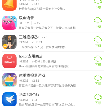
63.02M
2.13.3
下载
秒抢红包app2.7.3是一款专为社交场...
双鱼语音
383.81M
v2.15
下载
双鱼语音是一款集语音交互、智能识别与多样...
三维模拟器1.5.23
83.27M
v1.10.23
下载
三维模拟器1.5.23是一款高度自由的多...
honor应用商店
46.38M
vv13.6.1.301 安卓版
下载
Honor应用商店是荣耀公司官方推出的应...
体重模拟器游戏
40.30M
v2.4.1
下载
体重模拟器是一款以健康管理与生活模拟为核...
迅雷7绿色版
45.35M
v1.3
下载
迅雷7绿色版是一款基于迅雷7官方版本优化...