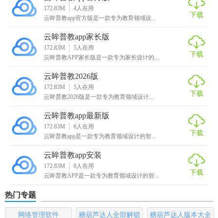
了学生的学习兴趣和参与度。同时，个性化的学习方案和实
172.83M
4
人在用
下载
时同步功能使学习更加灵活和高效。总体来说，云眸普教app
云眸普教app官方版是一款专为教育领域设...
安卓版是一款值得推荐的教育应用。
云眸普教app家长版
172.83M
5
人在用
下载
云眸普教APP家长版是一款专为家长设计的...
云眸普教2026版
172.83M
5
人在用
下载
云眸普教2026版是一款专为教育领域设计...
云眸普教app最新版
172.83M
6
人在用
下载
云眸普教app是一款专为教育领域设计的智...
云眸普教app安装
172.83M
8
人在用
下载
云眸普教APP是一款专为教育领域设计的智...
热门专题
网络管理软件
糖葫芦达人全部解锁
糖葫芦达人版本大全