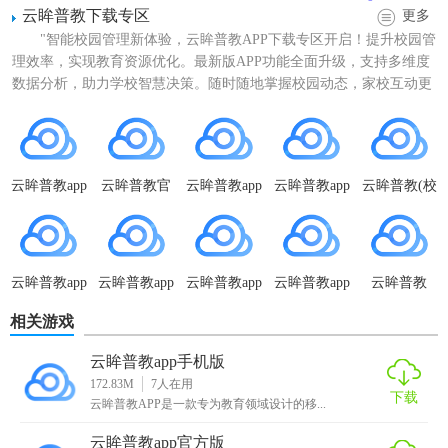
云眸普教下载专区
更多
3. 丰富资源：整合了海量的教育资源，包括教材、题库、教
"智能校园管理新体验，云眸普教APP下载专区开启！提升校园管
学视频等，满足不同学科的学习需求。
理效率，实现教育资源优化。最新版APP功能全面升级，支持多维度
数据分析，助力学校智慧决策。随时随地掌握校园动态，家校互动更
云眸普教app安卓版优势
便捷。安全、稳定、...
1. 高效便捷：通过移动应用实现随时随地的学习和互动，大
大提高了教学的灵活性和效率。
云眸普教app
云眸普教官
云眸普教app
云眸普教app
云眸普教(校
2. 资源丰富：提供了广泛的教育资源，涵盖了各个学科和年
手机版
网app
家长版
安卓版
园综合管理
平台)
级，满足不同层次和需求的用户。
3. 智能推荐：基于大数据和人工智能技术，为用户提供个性
云眸普教app
云眸普教app
云眸普教app
云眸普教app
云眸普教
化的学习建议和资源推荐。
官方正版
安装
免费版
最新版
2026版
相关游戏
云眸普教app安卓版测评
云眸普教app手机版
云眸普教app安卓版在教育领域表现出色，其丰富的功能和资
172.83M
7
人在用
下载
云眸普教APP是一款专为教育领域设计的移...
源为用户提供了极大的便利。无论是教师还是学生，都能从
中受益。该软件的互动教学功能增强了课堂的互动性，提高
云眸普教app官方版