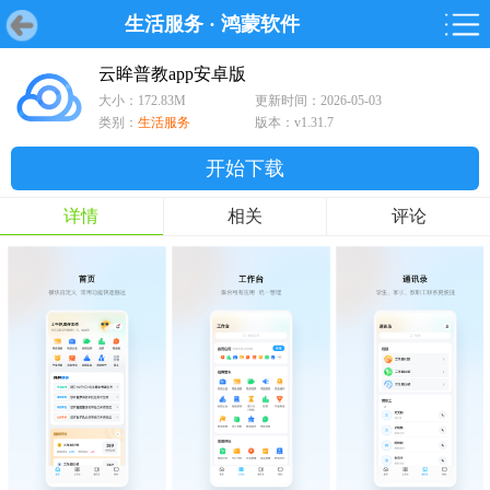
生活服务
·
鸿蒙软件
首页
首页
游戏
软件
游戏
鸿蒙
鸿蒙
软件
专题
鸿蒙游戏
鸿蒙软件
专题
云眸普教app安卓版
大小：172.83M
更新时间：2026-05-03
游戏
软件
类别：
生活服务
版本：v1.31.7
开始下载
详情
相关
评论