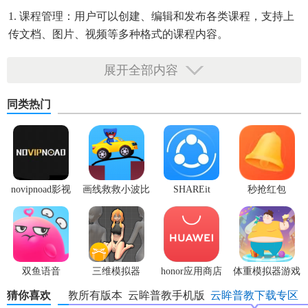
1. 课程管理：用户可以创建、编辑和发布各类课程，支持上
传文档、图片、视频等多种格式的课程内容。
2. 互动教学：提供实时问答、在线讨论、投票调查等互动功
展开全部内容
能，增强课堂的互动性和参与度。
同类热门
3. 作业布置与批改：支持作业发布、提交、批改和反馈，方
便教师管理学生的学习进度和成果。
4. 学习报告：生成详细的学习报告，包括学习时长、完成进
度、测试成绩等，帮助学生和教师了解学习效果。
novipnoad影视
画线救救小波比
SHAREit
秒抢红包
云眸普教app安卓版亮点
平台手机版
最新版
app2.7.3
1. 个性化学习：根据学生的学习习惯和进度，智能推荐适合
的学习资源和路径。
双鱼语音
三维模拟器
honor应用商店
体重模拟器游戏
2. 实时同步：支持多设备同步，用户可以在不同设备上无缝
1.5.23
猜你喜欢
云眸普教所有版本
云眸普教手机版
云眸普教下载专区
切换，随时继续学习。