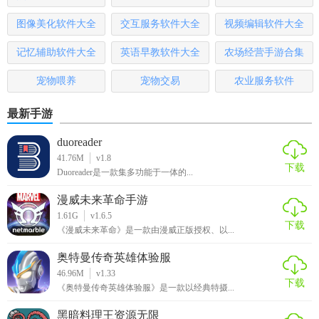
2. 浏览资讯：在首页浏览最新行业资讯，点击感兴趣的内容
进入详情页。
图像美化软件大全
交互服务软件大全
视频编辑软件大全
记忆辅助软件大全
英语早教软件大全
农场经营手游合集
3. 查询药品：点击“药品查询”，输入药品名称或关键词进行搜
索，查看详细药品信息。
宠物喂养
宠物交易
农业服务软件
4. 管理功能：企业用户可点击“药品管理”进入后台，进行库存
最新手游
更新、销售记录等操作。
duoreader
5. 参加会议：在“会议直播”板块查看即将举行的线上会议，选
41.76M
v1.8
择感兴趣的主题参加。
下载
Duoreader是一款集多功能于一体的...
【药信app官方版点评】
漫威未来革命手游
1.61G
v1.6.5
下载
药信App官方版凭借其丰富的功能、权威的数据来源以及高效
《漫威未来革命》是一款由漫威正版授权、以...
便捷的交互设计，成为医药行业不可或缺的信息化工具。无
奥特曼传奇英雄体验服
论是个人学习提升还是企业运营优化，都能在此找到所需的
46.96M
v1.33
下载
资源与解决方案。对于希望提升工作效率、拓宽知识视野的
《奥特曼传奇英雄体验服》是一款以经典特摄...
医药从业者而言，药信App无疑是一个值得推荐的优秀应用。
黑暗料理王资源无限