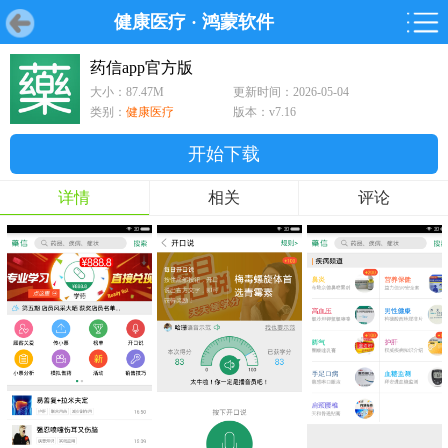
健康医疗
·
鸿蒙软件
首页
首页
游戏
软件
游戏
鸿蒙
鸿蒙
软件
专题
鸿蒙游戏
鸿蒙软件
专题
药信app官方版
大小：87.47M
更新时间：2026-05-04
游戏
软件
类别：
健康医疗
版本：v7.16
开始下载
详情
相关
评论