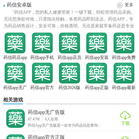
药信安卓版
更多
"药信APP，您的私人健康管家！一键下载，轻松管理药品采购。
无论您身处何地，只需指尖轻触，各类药品即刻送达。药信APP，专
为药品销售设计，安全可靠，价格透明。无论是家庭常备药还是专业
药品，我们一应俱全...
【药信app官方版功能】
药信药店app
药信app手机
药信app店员
药信app安装
药信app免费
版
版
1. 药品信息查询：提供全面的药品数据库，支持按名称、成
分、生产商等关键词快速检索，了解药品详情、使用说明及
注意事项。
药信app无广
药信app官方
药信2026版
药信app正版
药信app最新
告版
正版
版
2. 行业资讯推送：实时更新医药行业最新政策、市场动态、
相关游戏
科研进展等，帮助用户把握行业趋势。
药信app无广告版
3. 在线会议与培训：支持行业会议直播、在线研讨会，促进
87.47M
6
人在用
知识分享与经验交流，提升个人及团队专业能力。
下载
药信App无广告版是一款专为药品信息查询...
4. 药品管理：帮助企业用户管理库存、追踪物流、记录销售
药信app官方正版