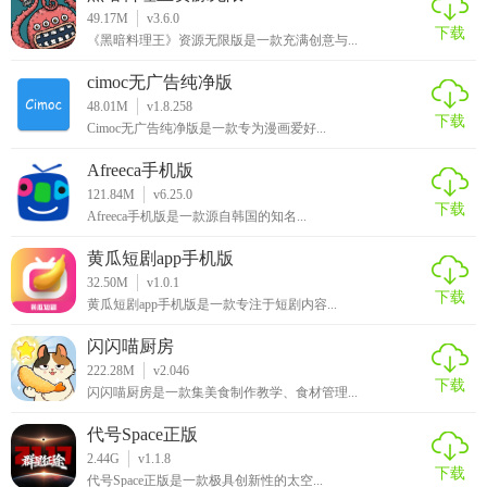
49.17M
v3.6.0
下载
《黑暗料理王》资源无限版是一款充满创意与...
cimoc无广告纯净版
48.01M
v1.8.258
下载
Cimoc无广告纯净版是一款专为漫画爱好...
Afreeca手机版
121.84M
v6.25.0
下载
Afreeca手机版是一款源自韩国的知名...
黄瓜短剧app手机版
32.50M
v1.0.1
下载
黄瓜短剧app手机版是一款专注于短剧内容...
闪闪喵厨房
222.28M
v2.046
下载
闪闪喵厨房是一款集美食制作教学、食材管理...
代号Space正版
2.44G
v1.1.8
下载
代号Space正版是一款极具创新性的太空...