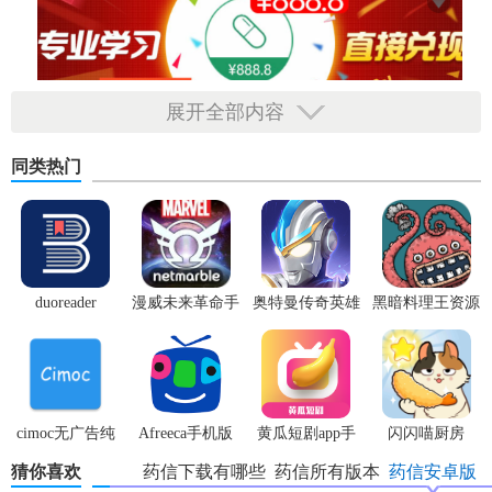
展开全部内容
同类热门
duoreader
漫威未来革命手
奥特曼传奇英雄
黑暗料理王资源
游
体验服
无限
cimoc无广告纯
Afreeca手机版
黄瓜短剧app手
闪闪喵厨房
净版
机版
猜你喜欢
药信下载有哪些
药信所有版本
药信安卓版