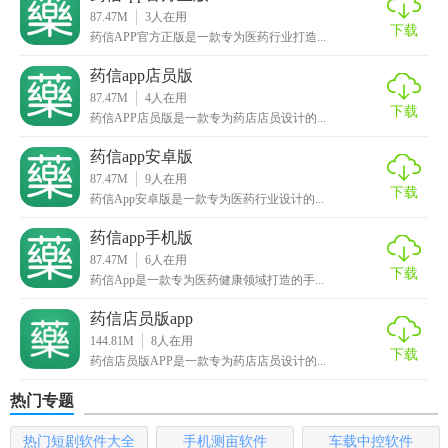
数据，提高运营效率。
87.47M
3
人在用
下载
药信APP官方正版是一款专为医药行业打造...
【药信app官方版亮点】
药信app店员版
87.47M
4
人在用
1. 权威数据：与官方数据库对接，确保信息权威准确。
下载
药信APP店员版是一款专为药店店员设计的...
2. 高效沟通：内置聊天功能，便于用户间即时交流，解决工
药信app安卓版
作难题。
87.47M
9
人在用
下载
药信App安卓版是一款专为医药行业设计的...
3. 个性化订阅：用户可根据兴趣定制资讯类别，获取个性化
推送。
药信app手机版
87.47M
6
人在用
下载
4. 多平台同步：支持手机、平板、电脑多设备登录，数据同
药信App是一款专为医药健康领域打造的手...
步，随时随地管理业务。
药信店员版app
144.81M
8
人在用
【药信app官方版用法】
下载
药信店员版APP是一款专为药店店员设计的...
1. 注册登录：下载并安装药信App后，使用手机号或邮箱注册
热门专题
账号并登录。
热门短剧软件大全
手机测亩软件
车载中控软件