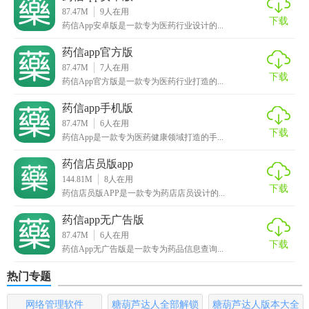
购订单状态，确保供应链顺畅。
87.47M
9
人在用
下载
药信App安卓版是一款专为医药行业设计的...
5. 员工绩效管理：记录员工销售数据，进行绩效考核，提升
药信app官方版
员工积极性。
87.47M
7
人在用
下载
药信App官方版是一款专为医药行业打造的...
6. 数据安全：采用加密技术保护数据，确保信息安全无泄
露。
药信app手机版
87.47M
6
人在用
【药信2026版内容】
下载
药信App是一款专为医药健康领域打造的手...
1. 基础数据设置：包括药品分类、供应商信息、客户信息
药信店员版app
144.81M
8
人在用
等。
下载
药信店员版APP是一款专为药店店员设计的...
2. 业务操作模块：涵盖采购申请、销售订单、库存调整等日
药信app无广告版
常操作。
87.47M
6
人在用
下载
药信App无广告版是一款专为药品信息查询...
3. 报表中心：提供多种报表模板，如销售日报、库存报表、
利润分析等。
热门专题
【药信2026版玩法】
网络管理软件
糖葫芦达人全部解锁
糖葫芦达人版本大全