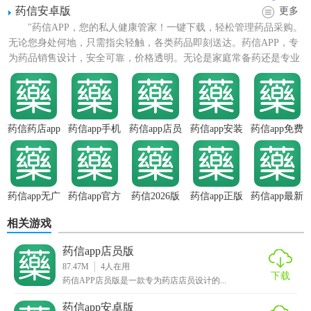
药信安卓版
更多
"药信APP，您的私人健康管家！一键下载，轻松管理药品采购。
无论您身处何地，只需指尖轻触，各类药品即刻送达。药信APP，专
为药品销售设计，安全可靠，价格透明。无论是家庭常备药还是专业
药品，我们一应俱全...
【药信2026版功能】
药信药店app
药信app手机
药信app店员
药信app安装
药信app免费
版
版
1. 药品管理：支持药品信息的录入、编辑、查询，包括药品
名称、规格、批次号、有效期等，确保药品信息的准确性和
完整性。
药信app无广
药信app官方
药信2026版
药信app正版
药信app最新
告版
正版
版
2. 库存管理：实时追踪库存变化，自动预警低库存商品，减
相关游戏
少库存积压和缺货情况，提高库存周转率。
药信app店员版
3. 销售管理：记录每笔销售订单，生成销售报表，支持多种
87.47M
4
人在用
查询和筛选条件，便于销售业绩分析和客户管理。
下载
药信APP店员版是一款专为药店店员设计的...
4. 采购管理：协助制定采购计划，管理供应商信息，跟踪采
药信app安卓版