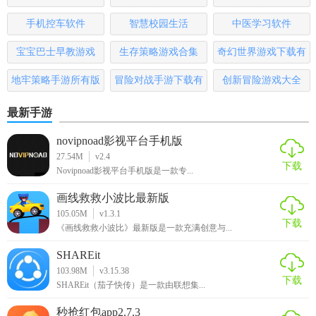
版
1. 快速上手：通过简洁的导航栏和图标按钮，用户可以快速
手机控车软件
智慧校园生活
中医学习软件
找到所需功能。
宝宝巴士早教游戏
生存策略游戏合集
奇幻世界游戏下载有
2. 自定义设置：支持用户根据自身需求调整软件界面和操作
哪些
地牢策略手游所有版
冒险对战手游下载有
创新冒险游戏大全
流程。
本
哪些
最新手游
3. 多用户协作：支持多用户同时在线操作，实现团队协作和
信息共享。
novipnoad影视平台手机版
27.54M
v2.4
【药信2026版推荐】
下载
Novipnoad影视平台手机版是一款专...
药信2026版以其全面的功能、高效的操作体验及强大的数据
画线救救小波比最新版
105.05M
v1.3.1
分析能力，是医药行业不可多得的管理工具。无论是小型企
下载
《画线救救小波比》最新版是一款充满创意与...
业还是大型企业，都能从中获得显著的管理提升和成本节
约。推荐给所有希望提升药品管理效率、优化库存管理并加
SHAREit
强员工协作的医药企业及机构。
103.98M
v3.15.38
下载
SHAREit（茄子快传）是一款由联想集...
秒抢红包app2.7.3