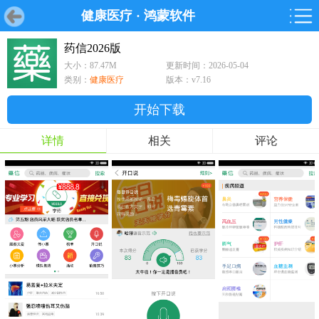
健康医疗
·
鸿蒙软件
首页
首页
游戏
软件
游戏
鸿蒙
鸿蒙
软件
专题
鸿蒙游戏
鸿蒙软件
专题
药信2026版
大小：87.47M
更新时间：2026-05-04
游戏
软件
类别：
健康医疗
版本：v7.16
开始下载
详情
相关
评论