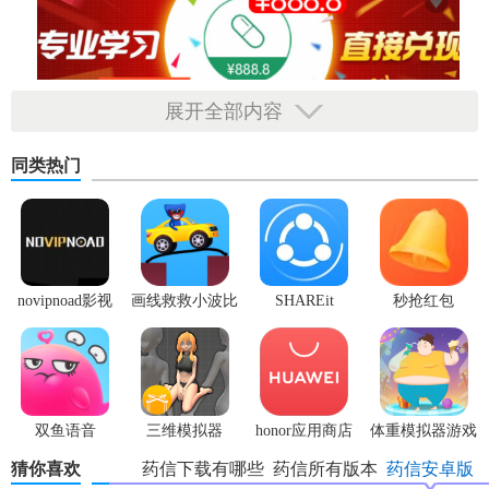
展开全部内容
同类热门
novipnoad影视
画线救救小波比
SHAREit
秒抢红包
平台手机版
最新版
app2.7.3
双鱼语音
三维模拟器
honor应用商店
体重模拟器游戏
1.5.23
猜你喜欢
药信下载有哪些
药信所有版本
药信安卓版