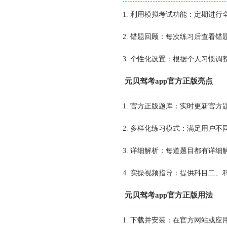
1. 利用模拟考试功能：定期进
2. 错题回顾：每次练习后查看
3. 个性化设置：根据个人习惯
元贝驾考app官方正版亮点
1. 官方正版题库：实时更新官
2. 多样化练习模式：满足用户
3. 详细解析：每道题目都有详
4. 实操视频指导：提供科目二
元贝驾考app官方正版用法
1. 下载并安装：在官方网站或应