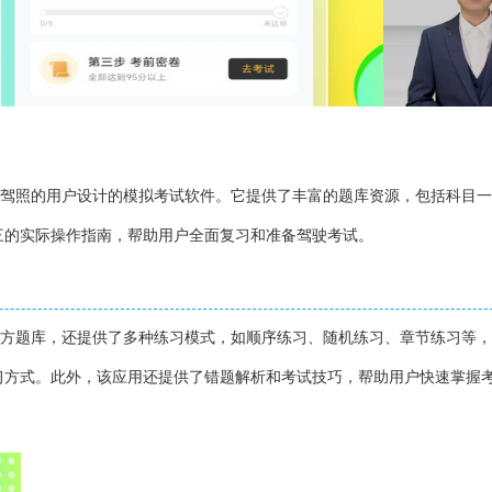
取驾照的用户设计的模拟考试软件。它提供了丰富的题库资源，包括科目
三的实际操作指南，帮助用户全面复习和准备驾驶考试。
官方题库，还提供了多种练习模式，如顺序练习、随机练习、章节练习等
习方式。此外，该应用还提供了错题解析和考试技巧，帮助用户快速掌握