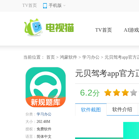
TV首页
手机版
TV首页
AI游
当前位置：
首页
>
鸿蒙软件
>
学习办公
> 元贝驾考app官方
元贝驾考app官方
6.2
分
软件介绍
软件截图
分类：
学习办公
大小：
202.48M
授权：
免费软件
语言：
简体中文