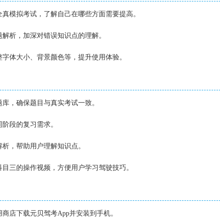
行全真模拟考试，了解自己在哪些方面需要提高。
错题解析，加深对错误知识点的理解。
调整字体大小、背景颜色等，提升使用体验。
方题库，确保题目与真实考试一致。
不同阶段的复习需求。
细解析，帮助用户理解知识点。
、科目三的操作视频，方便用户学习驾驶技巧。
用商店下载元贝驾考App并安装到手机。