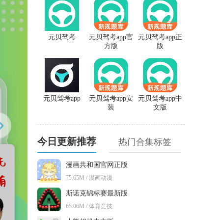
元贝驾考
元贝驾考app官
元贝驾考app正
方版
版
元贝驾考app
元贝驾考app安
元贝驾考app中
装
文版
今日更新推荐
热门合集标签
漫画共和国官网正版
75.65M / 漫画动漫
斯诺克锦标赛最新版
65.06M / 体育竞技