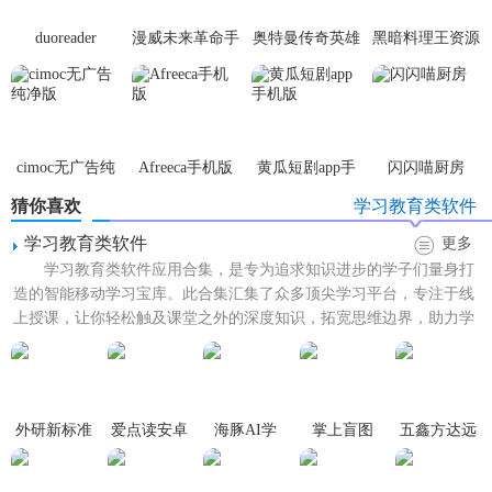
5. 互动课堂工具：包含在线讨论、投票、问卷等功能，增强
duoreader
漫威未来革命手
奥特曼传奇英雄
黑暗料理王资源
课堂互动性与趣味性。
游
体验服
无限
【慧学星亮点】
1. 智能诊断报告：定期生成学习诊断报告，精准定位学习问
cimoc无广告纯
Afreeca手机版
黄瓜短剧app手
闪闪喵厨房
题。
净版
机版
猜你喜欢
学习教育类软件
2. AI辅导助手：内置AI辅导系统，即时解答学生疑问，提供
学习教育类软件
更多
解题思路和资源链接。
学习教育类软件应用合集，是专为追求知识进步的学子们量身打
造的智能移动学习宝库。此合集汇集了众多顶尖学习平台，专注于线
3. 多维度学习评估：除了成绩，还关注学生的思维能力、学
上授课，让你轻松触及课堂之外的深度知识，拓宽思维边界，助力学
习态度等全面评价。
业稳步提升。无论是小学生...
4. 丰富的教育资源库：整合国内外优质教育资源，满足不同
层次学生的学习需求。
外研新标准
爱点读安卓
海豚AI学
掌上盲图
五鑫方达远
5. 安全隐私保护：严格的数据加密与隐私保护措施，确保学
版
程教育
生信息安全。