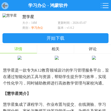
学习办公
·
鸿蒙软件
首页
首页
游戏
软件
游戏
鸿蒙
鸿蒙
软件
专题
鸿蒙游戏
鸿蒙软件
专题
慧学星
大小：14M
更新时间：2026-05-07
游戏
软件
类别：
学习办公
版本：v1.6.2
开始下载
详情
相关
评论
慧学星是一款专为K12教育领域设计的学习管理服务平台，旨
在通过智能化的工具与资源，帮助学生提升学习效率，实现
个性化学习，同时辅助教师进行高效教学管理与家校沟通。
【慧学星简介】
慧学星集成了课程学习、作业布置与提交、在线测验、学习
数据分析、家长与教师互动等功能于一体，为师生及家长提