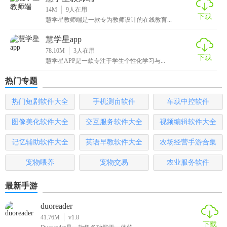
14M
9
人在用
量、促进学生个性化学习方面表现出色。其智能化、个性化
下载
慧学星教师端是一款专为教师设计的在线教育...
的学习方案深受广大师生及家长的欢迎，成为当前教育领域
慧学星app
的一股革新力量。
78.10M
3
人在用
下载
慧学星APP是一款专注于学生个性化学习与...
热门专题
热门短剧软件大全
手机测亩软件
车载中控软件
图像美化软件大全
交互服务软件大全
视频编辑软件大全
记忆辅助软件大全
英语早教软件大全
农场经营手游合集
宠物喂养
宠物交易
农业服务软件
最新手游
duoreader
41.76M
v1.8
下载