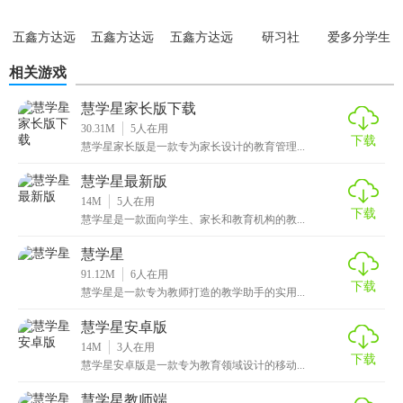
【慧学星优势】
五鑫方达远
五鑫方达远
五鑫方达远
研习社
爱多分学生
程教育官网
程教育软件
程教育官方
端
1. 高效便捷：简化教学流程，提升教学效率，减少纸质作业
相关游戏
版
负担。
慧学星家长版下载
2. 个性化教学：实现因材施教，满足每个学生的独特学习需
30.31M
5
人在用
下载
求。
慧学星家长版是一款专为家长设计的教育管理...
慧学星最新版
3. 全面成长记录：记录学生成长轨迹，为升学、求职提供有
14M
5
人在用
力支持。
下载
慧学星是一款面向学生、家长和教育机构的教...
4. 家校共育：加强家校沟通，形成教育合力，共同促进孩子
慧学星
成长。
91.12M
6
人在用
下载
慧学星是一款专为教师打造的教学助手的实用...
5. 持续升级：定期更新功能，引入最新教育技术，保持软件
竞争力。
慧学星安卓版
14M
3
人在用
下载
【慧学星测评】
慧学星安卓版是一款专为教育领域设计的移动...
慧学星教师端
慧学星凭借其强大的功能性和创新性设计，在提升教学质