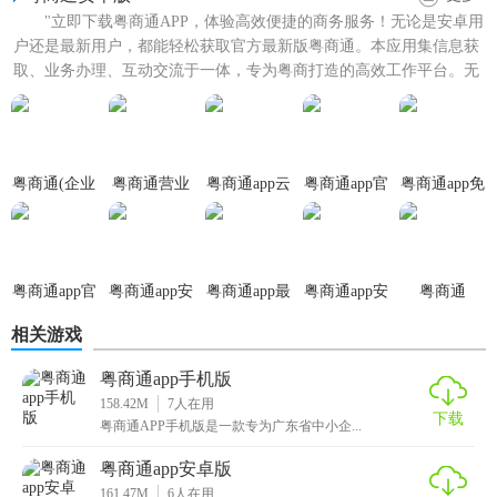
"立即下载粤商通APP，体验高效便捷的商务服务！无论是安卓用
户还是最新用户，都能轻松获取官方最新版粤商通。本应用集信息获
取、业务办理、互动交流于一体，专为粤商打造的高效工作平台。无
论是商品管理、订单追...
粤商通(企业
粤商通营业
粤商通app云
粤商通app官
粤商通app免
服务一站式
执照年审app
浮专版
方正版
费
平台)
粤商通app官
粤商通app安
粤商通app最
粤商通app安
粤商通
网版
装
新版
卓版
2.37.1版本
相关游戏
粤商通app手机版
158.42M
7
人在用
下载
粤商通APP手机版是一款专为广东省中小企...
粤商通app安卓版
161.47M
6
人在用