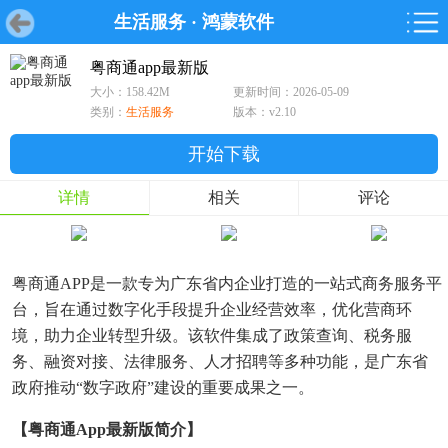
生活服务
·
鸿蒙软件
首页
首页
游戏
软件
游戏
鸿蒙
鸿蒙
软件
专题
鸿蒙游戏
鸿蒙软件
专题
粤商通app最新版
大小：158.42M
更新时间：2026-05-09
游戏
软件
类别：
生活服务
版本：v2.10
开始下载
详情
相关
评论
粤商通APP是一款专为广东省内企业打造的一站式商务服务平
台，旨在通过数字化手段提升企业经营效率，优化营商环
境，助力企业转型升级。该软件集成了政策查询、税务服
务、融资对接、法律服务、人才招聘等多种功能，是广东省
政府推动“数字政府”建设的重要成果之一。
【粤商通app最新版简介】