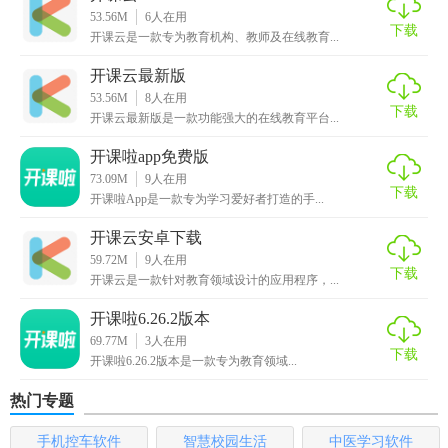
53.56M
6
人在用
加入。
下载
开课云是一款专为教育机构、教师及在线教育...
5. 数据分析：免费版本提供基本的数据统计，如观看次数、
开课云最新版
互动次数，帮助了解课程受欢迎程度。
53.56M
8
人在用
下载
开课云最新版是一款功能强大的在线教育平台...
【开课云app免费版本内容】
开课啦app免费版
1. 课程创建：用户可根据自身需求创建各类课程，涵盖K12教
73.09M
9
人在用
下载
育、职业培训、兴趣爱好等多个领域。
开课啦App是一款专为学习爱好者打造的手...
开课云安卓下载
2. 教学资源：提供PPT上传、讲义分享、习题布置等功能，丰
59.72M
9
人在用
富教学内容。
下载
开课云是一款针对教育领域设计的应用程序，...
3. 互动工具：包括文字聊天、语音通话、屏幕共享等，增强
开课啦6.26.2版本
课堂互动性。
69.77M
3
人在用
下载
开课啦6.26.2版本是一款专为教育领域...
4. 学习进度跟踪：记录学员学习进度，方便教师了解每位学
员的学习情况。
热门专题
5. 社区交流：内置学习社区，学员可在此交流心得，分享资
手机控车软件
智慧校园生活
中医学习软件