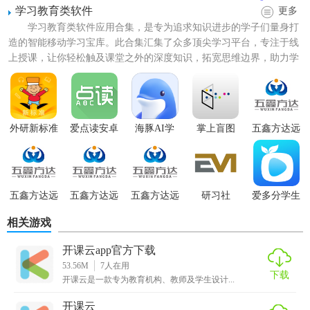
学习教育类软件
更多
- 操作简便：界面清晰，操作流畅，无需复杂设置即可快速上
学习教育类软件应用合集，是专为追求知识进步的学子们量身打
手。
造的智能移动学习宝库。此合集汇集了众多顶尖学习平台，专注于线
上授课，让你轻松触及课堂之外的深度知识，拓宽思维边界，助力学
- 多平台支持：支持手机APP、网页端，随时随地进行教学和
业稳步提升。无论是小学生...
学习。
- 数据安全：保障用户数据隐私，提供安全的学习环境。
外研新标准
爱点读安卓
海豚AI学
掌上盲图
五鑫方达远
【开课云app免费版本技巧】
版
程教育
1. 课程录制与上传：利用手机或电脑自带的录制工具录制教
学视频，直接上传至开课云平台，方便快捷。
五鑫方达远
五鑫方达远
五鑫方达远
研习社
爱多分学生
程教育官网
程教育软件
程教育官方
端
2. 互动问答：在直播或录播课程中嵌入问答环节，增强师生
相关游戏
版
互动，提升学习效果。
开课云app官方下载
3. 学员管理：通过后台管理学员信息，设置班级，发送通
53.56M
7
人在用
下载
知，有效组织教学活动。
开课云是一款专为教育机构、教师及学生设计...
4. 资源分享：支持课程链接分享至社交媒体，吸引更多学员
开课云