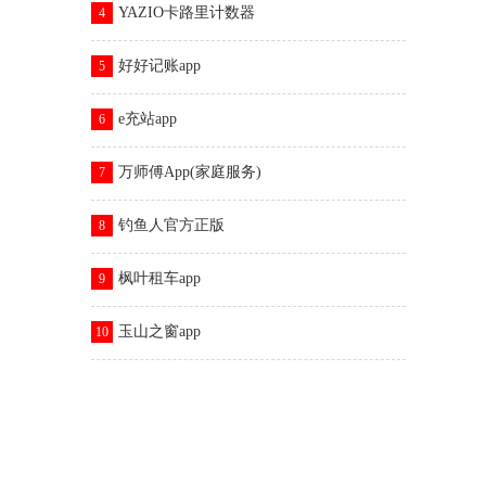
YAZIO卡路里计数器
4
好好记账app
5
e充站app
6
万师傅App(家庭服务)
7
钓鱼人官方正版
8
枫叶租车app
9
玉山之窗app
10