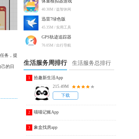
体重模拟器游戏
40.30M / 益智休闲
迅雷7绿色版
45.35M / 实用工具
GPS轨迹追踪器
76.05M / 出行导航
习任务，提
生活服务周排行
生活服务总排行
自己的日
拾趣新生活App
1
215.49M
下载
喵喵记账App
2
象盒找房app
3