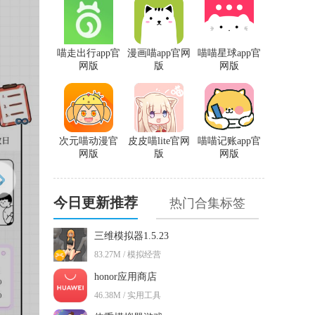
喵走出行app官
漫画喵app官网
喵喵星球app官
网版
版
网版
次元喵动漫官
皮皮喵lite官网
喵喵记账app官
网版
版
网版
今日更新推荐
热门合集标签
三维模拟器1.5.23
83.27M / 模拟经营
honor应用商店
46.38M / 实用工具