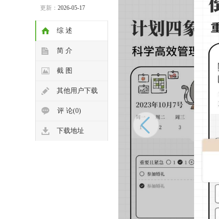
更新：
2026-05-17
综 述
简 介
截 图
其他用户下载
评 论(0)
下载地址