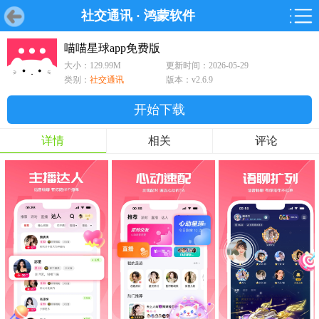
社交通讯
·
鸿蒙软件
首页
首页
游戏
软件
游戏
鸿蒙
鸿蒙
软件
专题
鸿蒙游戏
鸿蒙软件
专题
喵喵星球app免费版
大小：129.99M
更新时间：2026-05-29
游戏
软件
类别：
社交通讯
版本：v2.6.9
开始下载
详情
相关
评论