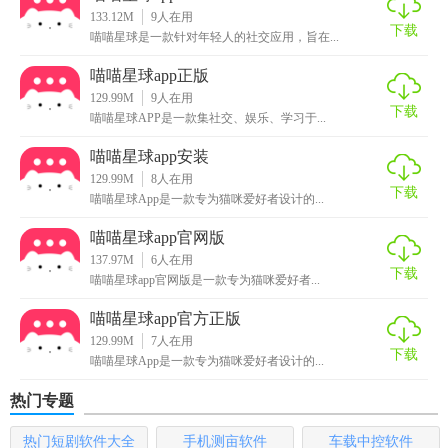
5. 趣味挑战：参与每日任务挑战，赢取积分兑换礼品，增加
133.12M
9
人在用
下载
应用趣味性。
喵喵星球是一款针对年轻人的社交应用，旨在...
【喵喵星球app免费版内容】
喵喵星球app正版
129.99M
9
人在用
下载
1. 社区动态：展示用户发布的宠物照片、视频及文字分享。
喵喵星球APP是一款集社交、娱乐、学习于...
喵喵星球app安装
2. 资讯中心：涵盖宠物饮食、行为训练、疾病预防等多方面
129.99M
8
人在用
文章。
下载
喵喵星球App是一款专为猫咪爱好者设计的...
3. 健康管理工具：提供体重记录、成长对比图等功能。
喵喵星球app官网版
137.97M
6
人在用
4. 商城商品：包含猫粮、狗粮、宠物服饰、玩具等商品分
下载
喵喵星球app官网版是一款专为猫咪爱好者...
类。
喵喵星球app官方正版
5. 活动专区：组织线上线下的宠物活动，如领养日、宠物才
129.99M
7
人在用
下载
艺展示等。
喵喵星球App是一款专为猫咪爱好者设计的...
热门专题
【喵喵星球app免费版优势】
热门短剧软件大全
手机测亩软件
车载中控软件
1. 内容丰富全面：无论是宠物养护知识还是娱乐互动，都能