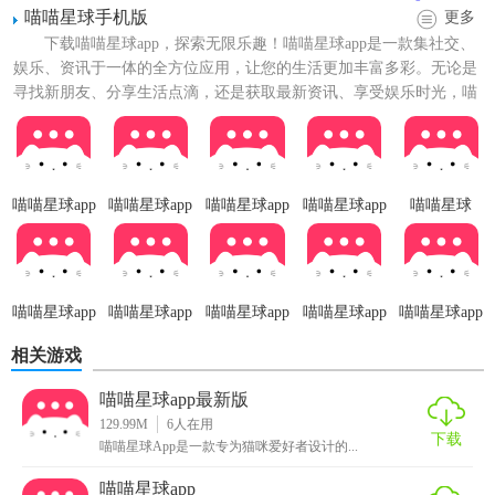
喵喵星球手机版
更多
下载喵喵星球app，探索无限乐趣！喵喵星球app是一款集社交、
娱乐、资讯于一体的全方位应用，让您的生活更加丰富多彩。无论是
寻找新朋友、分享生活点滴，还是获取最新资讯、享受娱乐时光，喵
喵星球都能满足您的...
【喵喵星球app免费版特色】
1. 宠物社区：用户可以发布宠物日常、分享养宠心得，与其
喵喵星球app
喵喵星球app
喵喵星球app
喵喵星球app
喵喵星球
官网版
无广告版
正版
手机版
2.1.1版本
他用户互动交流，形成温馨有爱的宠物社群。
2. 专业资讯：定期更新宠物健康、训练技巧、品种介绍等权
威内容，提升用户的宠物养护知识水平。
喵喵星球app
喵喵星球app
喵喵星球app
喵喵星球app
喵喵星球app
免费版
官方正版
安卓版
官方版
安装
3. 健康管理：记录疫苗接种、驱虫提醒等健康信息，设置个
相关游戏
性化提醒，确保宠物健康无遗漏。
喵喵星球app最新版
129.99M
6
人在用
4. 在线商城：精选宠物用品、食品及玩具，一键购买，方便
下载
喵喵星球App是一款专为猫咪爱好者设计的...
快捷。
喵喵星球app