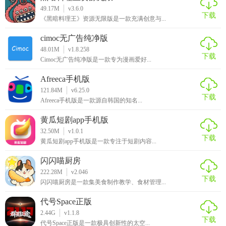
49.17M
v3.6.0
下载
《黑暗料理王》资源无限版是一款充满创意与...
cimoc无广告纯净版
48.01M
v1.8.258
下载
Cimoc无广告纯净版是一款专为漫画爱好...
Afreeca手机版
121.84M
v6.25.0
下载
Afreeca手机版是一款源自韩国的知名...
黄瓜短剧app手机版
32.50M
v1.0.1
下载
黄瓜短剧app手机版是一款专注于短剧内容...
闪闪喵厨房
222.28M
v2.046
下载
闪闪喵厨房是一款集美食制作教学、食材管理...
代号Space正版
2.44G
v1.1.8
下载
代号Space正版是一款极具创新性的太空...