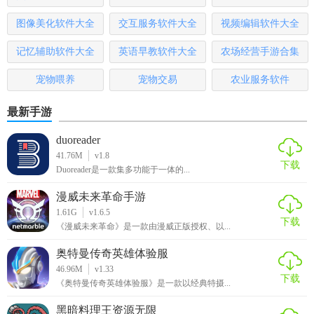
满足用户需求。
图像美化软件大全
交互服务软件大全
视频编辑软件大全
2. 社区氛围友好：鼓励正面交流，减少网络暴力，构建和谐
记忆辅助软件大全
英语早教软件大全
农场经营手游合集
的养宠环境。
宠物喂养
宠物交易
农业服务软件
3. 操作简便：界面清晰，功能布局合理，易于上手操作。
最新手游
4. 安全性高：严格保护用户隐私，确保交易安全。
duoreader
【喵喵星球app免费版点评】
41.76M
v1.8
下载
Duoreader是一款集多功能于一体的...
喵喵星球APP免费版以其丰富的功能、友好的社区氛围和实用
漫威未来革命手游
的养宠知识，成为了众多宠物主人的首选应用。它不仅让养
1.61G
v1.6.5
宠生活更加便捷有趣，还促进了宠物主人之间的交流与互
下载
《漫威未来革命》是一款由漫威正版授权、以...
助，是养宠人士不可多得的好帮手。
奥特曼传奇英雄体验服
46.96M
v1.33
下载
《奥特曼传奇英雄体验服》是一款以经典特摄...
黑暗料理王资源无限