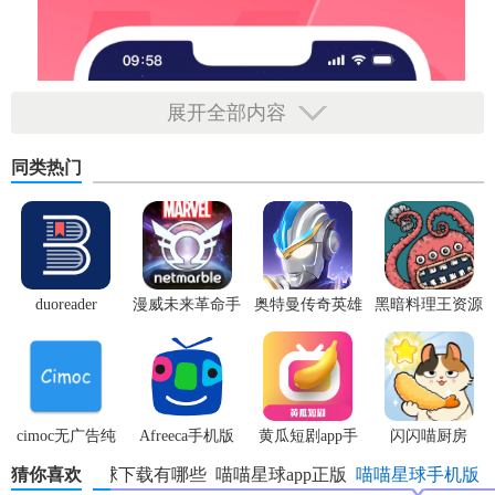
展开全部内容
同类热门
duoreader
漫威未来革命手
奥特曼传奇英雄
黑暗料理王资源
游
体验服
无限
cimoc无广告纯
Afreeca手机版
黄瓜短剧app手
闪闪喵厨房
净版
机版
猜你喜欢
喵喵星球下载有哪些
喵喵星球app正版
喵喵星球手机版