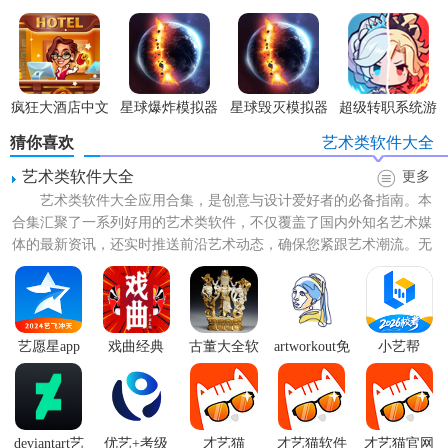
戏
版
文版
3D(MotoWheelie3
疯狂大酒店中文
星球爆炸模拟器
星球毁灭模拟器
超级转职系统游
版游戏
官方正版
国际版
戏
猜你喜欢
艺术类软件大全
(SolarSmash)
艺术类软件大全
更多
艺术类软件大全应用合集，是创意与设计爱好者的必备指南。本
合集汇聚了一系列好用的艺术类软件，不仅覆盖了国内外知名艺术媒
体的最新资讯，还实时推送前沿艺术动态，确保您紧跟艺术潮流。无
论您是专业艺术家，还是艺...
艺愿星app
戏曲经典
古董大全软
artworkout免
小艺帮
v1.0.0
件1.1
费版
deviantart艺
优艺+考级
才艺猫
才艺猫软件
才艺猫官网