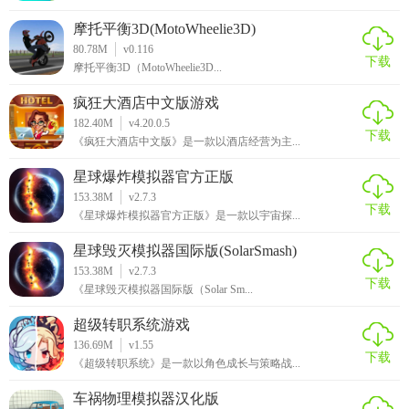
摩托平衡3D(MotoWheelie3D)
80.78M
v0.116
下载
摩托平衡3D（MotoWheelie3D...
疯狂大酒店中文版游戏
182.40M
v4.20.0.5
下载
《疯狂大酒店中文版》是一款以酒店经营为主...
星球爆炸模拟器官方正版
153.38M
v2.7.3
下载
《星球爆炸模拟器官方正版》是一款以宇宙探...
星球毁灭模拟器国际版(SolarSmash)
153.38M
v2.7.3
下载
《星球毁灭模拟器国际版（Solar Sm...
超级转职系统游戏
136.69M
v1.55
下载
《超级转职系统》是一款以角色成长与策略战...
车祸物理模拟器汉化版