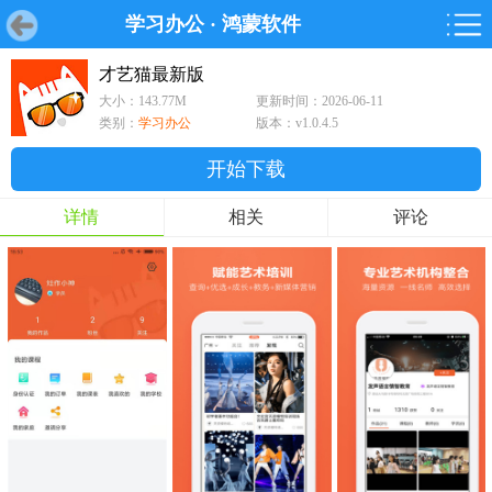
学习办公
·
鸿蒙软件
首页
首页
游戏
软件
游戏
鸿蒙
鸿蒙
软件
专题
鸿蒙游戏
鸿蒙软件
专题
才艺猫最新版
大小：143.77M
更新时间：2026-06-11
游戏
软件
类别：
学习办公
版本：v1.0.4.5
开始下载
详情
相关
评论