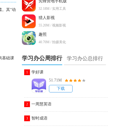
先锋营地手机版
32.18M / 实用工具
槛。其“动
猎人影视
55.20M / 视频影视
趣照
40.70M / 拍摄美化
学习办公周排行
学习办公总排行
供基础课
学好课
1
51.71M
下载
一周慧英语
2
智时成语
3