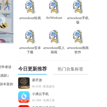
ArtWorkout
artworkout绘画
artworkout手机
版
artworkout安卓
artworkout双人
artworkout画画
下载
画画
软件
初学者设
今日更新推荐
热门合集标签
、跳跃）
易手游
提供丰富的
60.41M / 影音娱乐
小滴云手机
42.54M / 实用工具