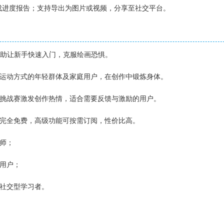
成进度报告；支持导出为图片或视频，分享至社交平台。
I辅助让新手快速入门，克服绘画恐惧。
鲜运动方式的年轻群体及家庭用户，在创作中锻炼身体。
区挑战赛激发创作热情，适合需要反馈与激励的用户。
具完全免费，高级功能可按需订阅，性价比高。
画师；
的用户；
的社交型学习者。