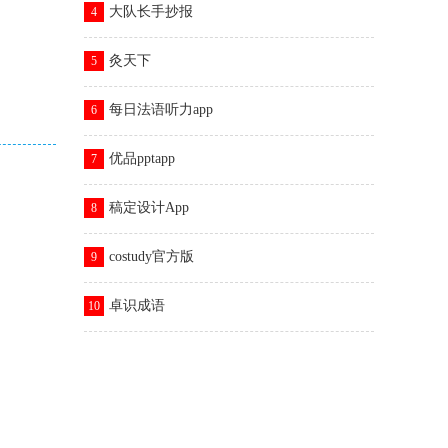
大队长手抄报
4
灸天下
5
每日法语听力app
6
优品pptapp
7
稿定设计App
8
costudy官方版
9
卓识成语
10