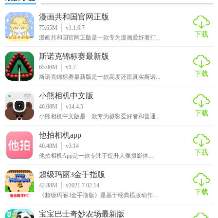
丰富的课程体系、个性化学习指导、多样化绘画工具以及多
漫画共和国官网正版
人协作创作等功能，赢得了众多用户的喜爱和好评。无论是
75.65M
v1.1.0.7
初学者还是专业艺术家，都能在这款软件中找到适合自己的
下载
漫画共和国官网正版是一款专为漫画爱好者打...
学习路径和创作灵感。同时，软件的社区互动与分享功能也
为用户提供了一个良好的艺术交流平台。总的来说，
斯诺克锦标赛最新版
65.06M
v1.7
Artworkout是一款值得一试的绘画学习软件。
下载
斯诺克锦标赛最新版是一款高度还原真实斯诺...
小熊相机中文版
46.08M
v14.4.5
下载
小熊相机中文版是一款专为摄影爱好者和普通...
他拍相机app
40.48M
v3.14
下载
他拍相机App是一款专注于提升人像摄影体...
超级玛丽3金手指版
42.88M
v2021.7.02.14
下载
《超级玛丽3金手指版》是基于经典横版动作...
宝宝巴士奇妙农场最新版