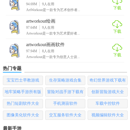
终能找到感兴趣的绘画题材和创作灵感。
94.69M
9
人在用
下载
ArtWorkout是一款专为艺术创作者...
【artworkout安卓下载玩法】
artworkout绘画
1. 选择课程与图案：用户可以根据自己的兴趣和水平选择合
97.64M
9
人在用
下载
Artworkout是一款专为艺术爱好者...
适的课程或图案进行绘画学习。
artworkout画画软件
2. 使用绘画工具：在绘画页面，用户可以使用各种画笔和上
97.94M
8
人在用
色功能进行创作，同时可以利用图层管理功能进行分层绘制
下载
Artworkout是一款专为创意人士设...
和编辑。
热门专题
3. 参与多人协作：点击主页上方的双人按钮进入多人模式，
宝宝巴士早教游戏
生存策略游戏合集
奇幻世界游戏下载有
邀请朋友或与陌生人共同绘制作品，享受协作创作的乐趣。
哪些
地牢策略手游所有版
冒险对战手游下载有
创新冒险游戏大全
4. 分享与交流：完成作品后，用户可以将作品导出并分享至
社交平台，或在社区画廊中浏览他人作品并互相交流心得。
本
哪些
热门短剧软件大全
手机测亩软件
车载中控软件
【artworkout安卓下载点评】
图像美化软件大全
交互服务软件大全
视频编辑软件大全
Artworkout作为一款集绘画、学习和娱乐于一体的软件，以其
最新手游