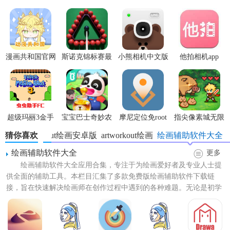
【artworkout安卓下载功能】
1. 丰富课程体系：artworkout提供了超过500节涵盖涂鸦、素
描、绘画、油画及书法等多种艺术形式的课程。课程内容从
漫画共和国官网
斯诺克锦标赛最
小熊相机中文版
他拍相机app
基础的线条练习、形状认知，到复杂的人体解剖、光影塑造
正版
新版
等，适合从零基础初学者到专业艺术家等各类人群。
2. 个性化学习指导：软件搭载独特算法，能够实时跟踪用户
的学习进度，并根据用户在绘画过程中的表现，如线条稳定
超级玛丽3金手
宝宝巴士奇妙农
摩尼定位免root
指尖像素城无限
性、颜色搭配合理性等，提供针对性的反馈和改进建议。
指版
场最新版
代金券版
猜你喜欢
artworkout绘画安卓版
artworkout绘画
绘画辅助软件大全
3. 多样化绘画工具：artworkout提供多种仿真实笔刷，如铅
绘画辅助软件大全
更多
笔、马克笔、水彩笔等，每种笔刷都有逼真的笔触效果。同
绘画辅助软件大全应用合集，专注于为绘画爱好者及专业人士提
时支持图层管理，方便用户分层绘制和编辑。此外，软件还
供全面的辅助工具。本栏目汇集了多款免费版绘画辅助软件下载链
接，旨在快速解决绘画师在创作过程中遇到的各种难题。无论是初学
具备压力感应功能（需设备兼容），可根据用户下笔力度呈
者还是绘画大师，都能在这里...
现不同线条粗细变化。
4. 多人协作创作：内置多人模式，用户可邀请朋友或与陌生