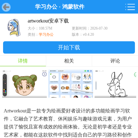
学习办公
·
鸿蒙软件
首页
首页
游戏
软件
游戏
鸿蒙
鸿蒙
软件
专题
鸿蒙游戏
鸿蒙软件
专题
artworkout安卓下载
大小：108.57M
更新时间：2026-07-30
游戏
软件
类别：
学习办公
版本：v0.4.20
开始下载
详情
相关
评论
Artworkout是一款专为绘画爱好者设计的多功能绘画学习软
件，它融合了艺术教育、休闲娱乐与趣味游戏元素，为用户
提供了愉悦且富有成效的绘画体验。无论是初学者还是专业
艺术家，都能在这款软件中找到适合自己的学习路径和创作