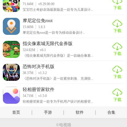
71.84M
v9.29.00.00
下载
宝宝巴士奇妙农场最新版是一款专为儿童设计...
摩尼定位免root
15.60M
1.8.3
下载
摩尼定位免root是一款专为移动设备设计...
指尖像素城无限代金券版
324.82M
v6.1
下载
《指尖像素城无限代金券版》是一款融合像素...
恐怖对决手机版
38.37M
v1.3.2
下载
《恐怖对决手机版》是一款紧张刺激、充满惊...
轻相册管家软件
54.71M
v1.5.0
下载
轻相册管家是一款专为手机用户设计的相册管...
首页
手游
软件
合集
©电视猫