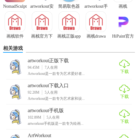
人共同绘制同一幅作品，增加绘画的社交互动性，激发创作
NomadSculpt
artworkout安
简易取色器
artworkout手
画栈
灵感。在多人模式下，参与者能实时看到彼此的绘画过程，
中文
卓下载
机版
相互交流、协作，完成更具创意的作品。
5. 社区互动与分享：软件设有社区画廊板块，允许用户上传
画栈软件
画栈官方下
画栈正版app
画栈drawa
HiPaint官方
作品并浏览他人创作，互相点赞评论，形成良好的艺术交流
载入口
官方
版
相关游戏
氛围。同时支持导出高清图片并分享至社交平台，画作可保
存为多种格式，方便后续打印或二次编辑使用。
artworkout正版下载
94.45M
7
人在用
【artworkout安卓下载内容】
下载
Artworkout是一款专为艺术爱好者...
1. 海量高质量绘画模板和色卡资源：涵盖动漫、风景、人物
artworkout下载入口
等多种主题，用户可以直接套用或自由调整，节省创作时
92.20M
5
人在用
下载
Artworkout是一款专为艺术家和设...
间。
artworkout手机版
2. 智能辅助功能：如线条修正和色彩推荐，即使是绘画基础
102.89M
5
人在用
较弱的用户也能轻松完成专业感十足的作品。
下载
artworkout手机版是一款专为绘画...
3. 定期更新素材库和活动主题：保持内容新鲜度，让用户始
ArtWorkout