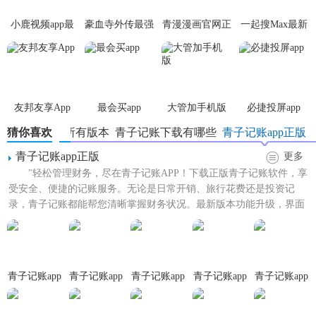
安全和隐私。
小鹿视频app最
豪血寺外传最强
青漫漫画官网正
一起搜Max最新
【青子记账app官网版亮点】
新版
传说无限血版
版
版
1. 自定义分类：用户可以根据自身需求创建或修改消费分
类，灵活记录各类收支。
友邦友享App
最会买app
大管加手机版
必捷投屏app
2. 图表展示：通过直观的图表展示财务状况，如柱状图、饼
猜你喜欢
青子记账所有版本
青子记账下载有哪些
青子记账app正版
图等，便于用户快速了解消费结构。
青子记账app正版
更多
3. 智能提醒：支持设置预算提醒、还款提醒等功能，避免用
"轻松管理财务，尽在青子记账APP！下载正版青子记账软件，享
户因遗忘而导致财务问题。
受安全、便捷的记账服务。无论是日常开销、旅行花费还是投资记
录，青子记账都能帮您清晰掌握财务状况。最新版本功能升级，界面
4. 备份恢复：支持数据备份和恢复功能，确保用户数据不会
优化，操作更流畅。立即...
丢失。
【青子记账app官网版玩法】
青子记账app
青子记账app
青子记账app
青子记账app
青子记账app
1. 记录收支：在首页点击“+”按钮，选择收入或支出，输入金
高级版
正版
官网版
安装
手机版
额、分类、备注等信息后保存。