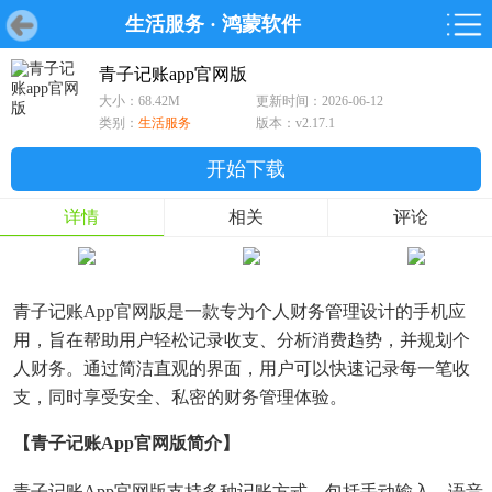
生活服务
·
鸿蒙软件
首页
首页
游戏
软件
游戏
鸿蒙
鸿蒙
软件
专题
鸿蒙游戏
鸿蒙软件
专题
青子记账app官网版
大小：68.42M
更新时间：2026-06-12
游戏
软件
类别：
生活服务
版本：v2.17.1
开始下载
详情
相关
评论
青子记账App官网版是一款专为个人财务管理设计的手机应
用，旨在帮助用户轻松记录收支、分析消费趋势，并规划个
人财务。通过简洁直观的界面，用户可以快速记录每一笔收
支，同时享受安全、私密的财务管理体验。
【青子记账app官网版简介】
青子记账App官网版支持多种记账方式，包括手动输入、语音