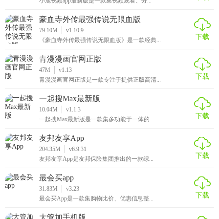
小鹿视频app最新版是一款集视频观看、分...
豪血寺外传最强传说无限血版
79.10M
v1.10.9
下载
《豪血寺外传最强传说无限血版》是一款经典...
青漫漫画官网正版
47M
v1.13
下载
青漫漫画官网正版是一款专注于提供正版高清...
一起搜Max最新版
10.04M
v1.1.3
下载
一起搜Max最新版是一款集多功能于一体的...
友邦友享App
204.35M
v6.9.31
下载
友邦友享App是友邦保险集团推出的一款综...
最会买app
31.83M
v3.23
下载
最会买App是一款集购物比价、优惠信息整...
大管加手机版