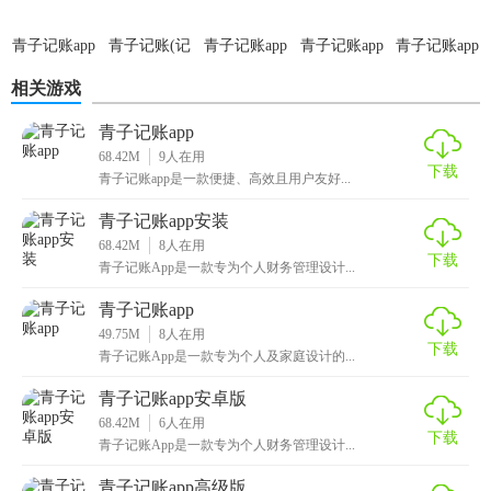
2. 查看报表：在“报表”页面查看月度收支统计、消费分类占比
青子记账app
青子记账(记
青子记账app
青子记账app
青子记账app
等图表和报告。
官方版
录账单软件)
免费版
安卓版
最新版
相关游戏
3. 设置预算：在“设置”页面选择“月度预算”，设定各分类的预
算限额并保存。
青子记账app
68.42M
9
人在用
下载
4. 管理账户：在“账户”页面添加银行账户、信用卡等财务信
青子记账app是一款便捷、高效且用户友好...
息，方便记录和管理各类账户。
青子记账app安装
68.42M
8
人在用
【青子记账app官网版推荐】
下载
青子记账App是一款专为个人财务管理设计...
对于需要管理个人财务、记录收支的用户来说，青子记账App
青子记账app
官网版是一个值得推荐的选择。其丰富的功能和简洁的操作
49.75M
8
人在用
下载
界面能够满足不同用户的需求，帮助用户更好地掌握自己的
青子记账App是一款专为个人及家庭设计的...
财务状况。无论是家庭主妇、上班族还是学生群体，都能通
青子记账app安卓版
过这款应用实现轻松记账和财务管理。
68.42M
6
人在用
下载
青子记账App是一款专为个人财务管理设计...
青子记账app高级版