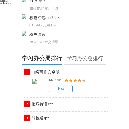
SHAREit
程无忧。
103.98M / 实用工具
秒抢红包app2.7.3
63.02M / 实用工具
双鱼语音
383.81M / 社交通讯
学习办公周排行
学习办公总排行
口袋写作安卓版
1
66.77M
下载
傻瓜英语app
2
驾校通app
3