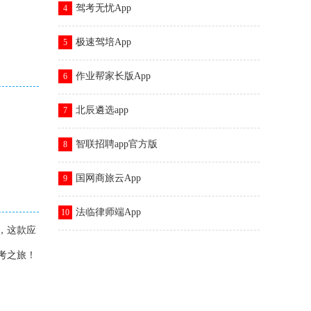
驾考无忧App
4
极速驾培App
5
作业帮家长版App
6
北辰遴选app
7
智联招聘app官方版
8
国网商旅云App
9
法临律师端App
10
，这款应
考之旅！