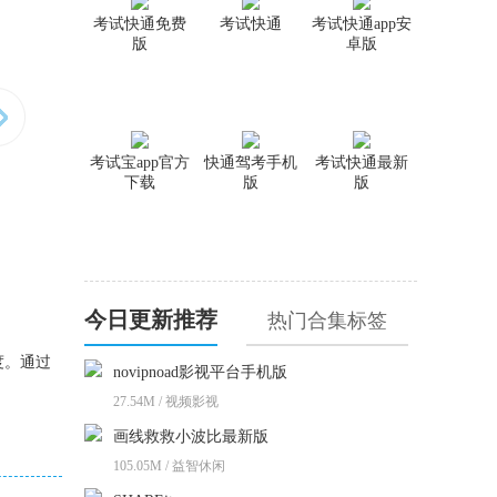
考试快通免费
考试快通
考试快通app安
版
卓版
考试宝app官方
快通驾考手机
考试快通最新
下载
版
版
今日更新推荐
热门合集标签
度。通过
novipnoad影视平台手机版
27.54M / 视频影视
画线救救小波比最新版
105.05M / 益智休闲