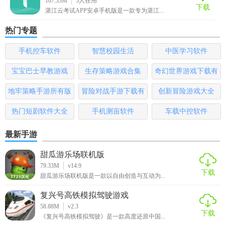
107.33M
5
人在用
学习计划，提升学习效率。
下载
湛江云考试APP安卓手机版是一款专为湛江...
【考试快通app安卓版亮点】
热门专题
1. 智能评估：通过大数据分析，精准评估用户的学习效果，
手机控车软件
智慧校园生活
中医学习软件
提供个性化改进建议。
宝宝巴士早教游戏
生存策略游戏合集
奇幻世界游戏下载有
2. 互动学习：支持在线答题、讨论区交流，增强学习趣味
哪些
地牢策略手游所有版
冒险对战手游下载有
创新冒险游戏大全
性，促进知识共享。
本
哪些
热门短剧软件大全
手机测亩软件
车载中控软件
3. 离线下载：支持学习资源离线下载，随时随地学习，不受
网络限制。
最新手游
4. 高效便捷：界面简洁明了，操作流畅，让用户在短时间内
甜瓜游乐场联机版
找到所需学习资源。
79.33M
v14.9
下载
甜瓜游乐场联机版是一款以自由创造与互动为...
【考试快通app安卓版优势】
复兴号高铁模拟驾驶游戏
1. 内容丰富：集合了众多优质学习资源，满足不同用户的学
58.88M
v2.3
下载
习需求。
《复兴号高铁模拟驾驶》是一款高度还原中国...