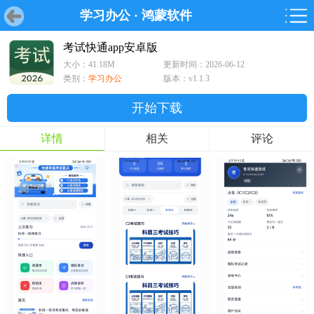
学习办公
·
鸿蒙软件
首页
首页
游戏
软件
游戏
鸿蒙
鸿蒙
软件
专题
鸿蒙游戏
鸿蒙软件
专题
考试快通app安卓版
大小：41.18M
更新时间：2026-06-12
游戏
软件
类别：
学习办公
版本：v1.1.3
开始下载
详情
相关
评论