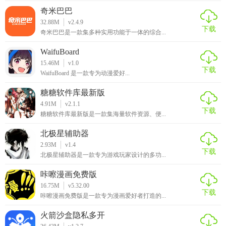
奇米巴巴
2. 功能全面：集学习、练习、评估于一体，全方位提升用户
32.88M
v2.4.9
的学习效率。
下载
奇米巴巴是一款集多种实用功能于一体的综合...
3. 智能推荐：基于用户学习行为的数据分析，提供个性化学
WaifuBoard
习路径推荐。
15.46M
v1.0
下载
WaifuBoard 是一款专为动漫爱好...
4. 持续更新：定期更新题库和知识点，确保用户获取最新考
糖糖软件库最新版
试资讯和复习资料。
4.91M
v2.1.1
下载
【考试快通app安卓版推荐】
糖糖软件库最新版是一款集海量软件资源、便...
北极星辅助器
考试快通APP安卓版以其全面的功能、丰富的学习资源和智能
2.93M
v1.4
化的学习体验，成为备考学子提升学习效率、应对各类考试
下载
北极星辅助器是一款专为游戏玩家设计的多功...
的不二之选。无论是准备公务员考试、研究生考试还是各类
咔嚓漫画免费版
职业资格考试，考试快通都能为用户提供全方位的支持和帮
16.75M
v5.32.00
助。
下载
咔嚓漫画免费版是一款专为漫画爱好者打造的...
火箭沙盒隐私多开