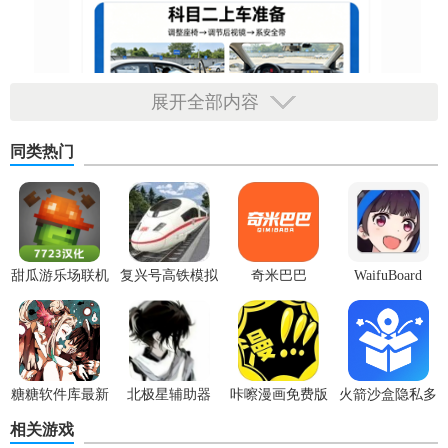
展开全部内容
同类热门
甜瓜游乐场联机
复兴号高铁模拟
奇米巴巴
WaifuBoard
版
驾驶游戏
糖糖软件库最新
北极星辅助器
咔嚓漫画免费版
火箭沙盒隐私多
版
开
相关游戏