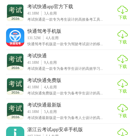
考试快通app官方下载
41.18M
3
人在用
下载
考试快通是一款专为考生设计的高效备考工具...
快通驾考手机版
【考试快通app安卓版功能】
131.52M
4
人在用
下载
快通驾考手机版是一款专为驾驶考试设计的移...
1. 真题模拟：提供海量历年真题和模拟试题，模拟真实考试
考试快通
环境，帮助用户熟悉题型，查漏补缺。
41.18M
9
人在用
下载
2. 知识点精讲：涵盖各科目的核心知识点，通过视频讲解、
考试快通是一款专为备考学生设计的高效学习...
图文解析等形式，帮助用户深入理解。
考试快通免费版
41.18M
4
人在用
3. 错题集：自动记录用户练习中的错题，支持按章节、按错
下载
考试快通免费版是一款专为备考学生设计的高...
题类型分类查看，方便复习巩固。
考试快通最新版
4. 学习进度追踪：记录用户的学习时长、完成题目数量等，
41.18M
5
人在用
下载
帮助用户清晰掌握学习进度。
考试快通最新版是一款专为备考人士设计的高...
湛江云考试app安卓手机版
5. 个性化学习计划：根据用户的学习情况和目标，智能推荐