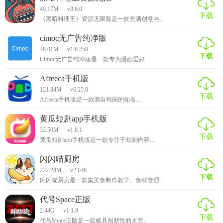
49.17M
v3.6.0
下载
《黑暗料理王》资源无限版是一款充满创意与...
cimoc无广告纯净版
48.01M
v1.8.258
下载
Cimoc无广告纯净版是一款专为漫画爱好...
Afreeca手机版
121.84M
v6.25.0
下载
Afreeca手机版是一款源自韩国的知名...
黄瓜短剧app手机版
32.50M
v1.0.1
下载
黄瓜短剧app手机版是一款专注于短剧内容...
闪闪喵厨房
222.28M
v2.046
下载
闪闪喵厨房是一款集美食制作教学、食材管理...
代号Space正版
2.44G
v1.1.8
下载
代号Space正版是一款极具创新性的太空...