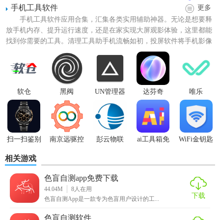
手机工具软件
更多
手机工具软件应用合集，汇集各类实用辅助神器。无论是想要释
放手机内存、提升运行速度，还是在家实现大屏观影体验，这里都能
找到你需要的工具。清理工具助手机流畅如初，投屏软件将手机影像
轻松投射至电视，满足你多...
软仓
黑阀
UN管理器
达芬奇
唯乐
【色盲自测官方下载特色】
1. 精准检测：采用专业的色盲检测算法，确保检测结果的准
确性。
扫一扫鉴别
南京远驱控
彭云物联
ai工具箱免
WiFi金钥匙
2. 便捷操作：无需专业设备，只需简单操作即可完成检测。
手表
制器最新版
费版
相关游戏
3. 专业建议：根据检测结果，提供针对性的建议和指导。
色盲自测app免费下载
4. 多语言支持：支持多种语言切换，方便全球用户使用。
44.04M
8
人在用
下载
色盲自测App是一款专为色盲用户设计的工...
【色盲自测官方下载亮点】
色盲自测软件