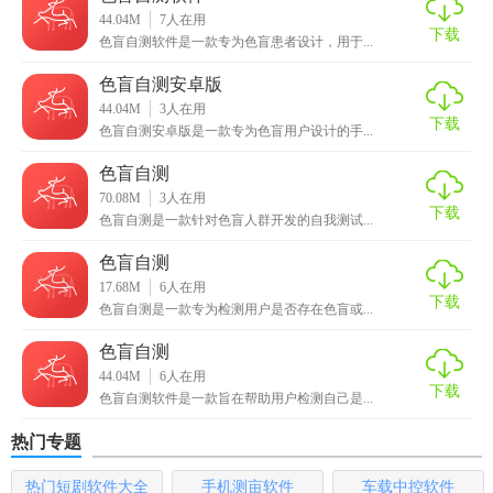
44.04M
7
人在用
1. 实时反馈：检测完成后立即提供结果反馈。
下载
色盲自测软件是一款专为色盲患者设计，用于...
2. 隐私保护：严格遵守隐私政策，确保用户数据安全。
色盲自测安卓版
44.04M
3
人在用
3. 更新及时：定期更新检测算法和数据库，确保软件功能始
下载
色盲自测安卓版是一款专为色盲用户设计的手...
终最新。
色盲自测
4. 跨平台支持：支持多种操作系统和设备，如手机、电脑
70.08M
3
人在用
下载
等。
色盲自测是一款针对色盲人群开发的自我测试...
色盲自测
5. 用户反馈：提供用户反馈功能，帮助改进软件功能和用户
17.68M
6
人在用
体验。
下载
色盲自测是一款专为检测用户是否存在色盲或...
【色盲自测官方下载优势】
色盲自测
44.04M
6
人在用
1. 专业性：由专业团队开发，具备丰富的色盲检测和诊断经
下载
色盲自测软件是一款旨在帮助用户检测自己是...
验。
热门专题
2. 便捷性：无需复杂设备，随时随地可进行检测。
热门短剧软件大全
手机测亩软件
车载中控软件