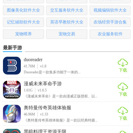
3. 准确性：采用先进算法和技术，确保检测结果准确可靠。
图像美化软件大全
交互服务软件大全
视频编辑软件大全
4. 隐私保护：严格遵守隐私政策，保护用户数据安全。
记忆辅助软件大全
英语早教软件大全
农场经营手游合集
5. 多功能性：支持多种色盲类型和检测模式，满足不同用户
宠物喂养
宠物交易
农业服务软件
需求。
最新手游
【色盲自测官方下载测评】
duoreader
色盲自测官方下载是一款非常实用的软件，特别适合需要了
41.76M
v1.8
解自己是否患有色盲的用户使用。该软件界面简洁明了，操
下载
Duoreader是一款集多功能于一体的...
作便捷，检测结果准确可靠。同时，软件还提供了专业的建
漫威未来革命手游
议和指导，帮助用户更好地了解和应对色盲问题。此外，软
1.61G
v1.6.5
件的隐私保护功能也值得称赞，确保用户数据安全不受侵
下载
《漫威未来革命》是一款由漫威正版授权、以...
犯。总的来说，这是一款值得推荐的专业色盲检测软件。
奥特曼传奇英雄体验服
46.96M
v1.33
下载
《奥特曼传奇英雄体验服》是一款以经典特摄...
黑暗料理王资源无限