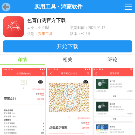
实用工具
·
鸿蒙软件
首页
首页
游戏
软件
游戏
鸿蒙
鸿蒙
软件
专题
鸿蒙游戏
鸿蒙软件
专题
色盲自测官方下载
大小：44.04M
更新时间：2026-06-12
游戏
软件
类别：
实用工具
版本：v2.8.9
开始下载
详情
相关
评论