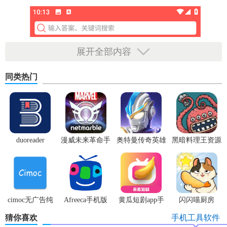
展开全部内容
同类热门
duoreader
漫威未来革命手
奥特曼传奇英雄
黑暗料理王资源
游
体验服
无限
cimoc无广告纯
Afreeca手机版
黄瓜短剧app手
闪闪喵厨房
净版
机版
猜你喜欢
手机工具软件