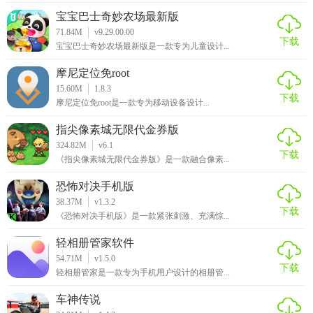
宝宝巴士奇妙农场最新版
71.84M
v9.29.00.00
下载
宝宝巴士奇妙农场最新版是一款专为儿童设计...
摩尼定位免root
15.60M
1.8.3
下载
摩尼定位免root是一款专为移动设备设计...
指尖像素城无限代金券版
324.82M
v6.1
下载
《指尖像素城无限代金券版》是一款融合像素...
恐怖对决手机版
38.37M
v1.3.2
下载
《恐怖对决手机版》是一款紧张刺激、充满惊...
轻相册管家软件
54.71M
v1.5.0
下载
轻相册管家是一款专为手机用户设计的相册管...
车神传说