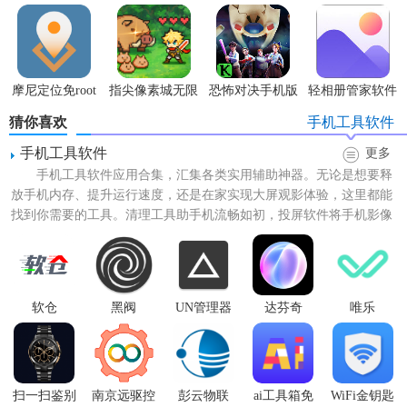
指版
场最新版
摩尼定位免root
指尖像素城无限
恐怖对决手机版
轻相册管家软件
代金券版
猜你喜欢
手机工具软件
手机工具软件
更多
手机工具软件应用合集，汇集各类实用辅助神器。无论是想要释
放手机内存、提升运行速度，还是在家实现大屏观影体验，这里都能
找到你需要的工具。清理工具助手机流畅如初，投屏软件将手机影像
轻松投射至电视，满足你多...
软仓
黑阀
UN管理器
达芬奇
唯乐
扫一扫鉴别
南京远驱控
彭云物联
ai工具箱免
WiFi金钥匙