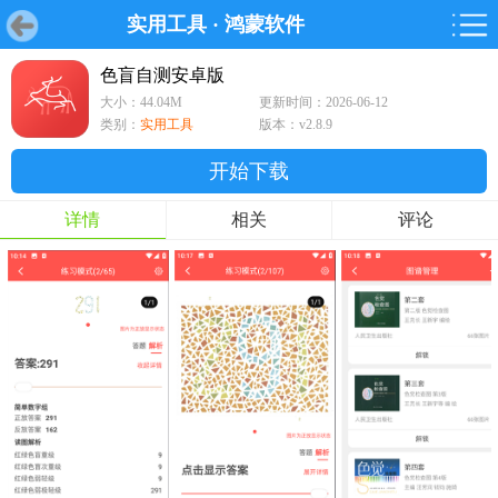
实用工具
·
鸿蒙软件
首页
首页
游戏
软件
游戏
鸿蒙
鸿蒙
软件
专题
鸿蒙游戏
鸿蒙软件
专题
色盲自测安卓版
大小：44.04M
更新时间：2026-06-12
游戏
软件
类别：
实用工具
版本：v2.8.9
开始下载
详情
相关
评论