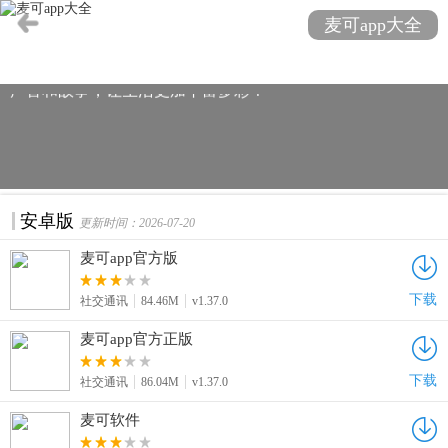
道合的朋友轻松互动。麦可官网APP下载，安全、稳定、高
麦可app大全
效，无论是语音聊天、实时通话还是群聊分享，都能享受流
畅体验。加入麦可，开启你的社交新篇章，发现更多有趣的
声音和故事，让生活更加丰富多彩！"
安卓版
更新时间：2026-07-20
麦可app官方版
下载
社交通讯
84.46M
v1.37.0
麦可app官方正版
下载
社交通讯
86.04M
v1.37.0
麦可软件