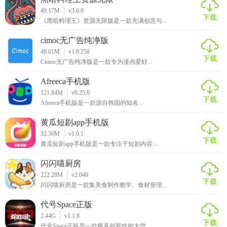
49.17M
v3.6.0
下载
《黑暗料理王》资源无限版是一款充满创意与...
cimoc无广告纯净版
48.01M
v1.8.258
下载
Cimoc无广告纯净版是一款专为漫画爱好...
Afreeca手机版
121.84M
v6.25.0
下载
Afreeca手机版是一款源自韩国的知名...
黄瓜短剧app手机版
32.50M
v1.0.1
下载
黄瓜短剧app手机版是一款专注于短剧内容...
闪闪喵厨房
222.28M
v2.046
下载
闪闪喵厨房是一款集美食制作教学、食材管理...
代号Space正版
2.44G
v1.1.8
下载
代号Space正版是一款极具创新性的太空...