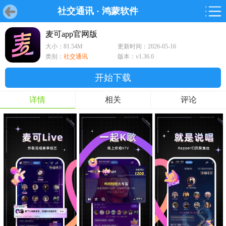
社交通讯
·
鸿蒙软件
首页
首页
游戏
软件
游戏
鸿蒙
鸿蒙
软件
专题
鸿蒙游戏
鸿蒙软件
专题
麦可app官网版
大小：81.54M
更新时间：2026-05-16
游戏
软件
类别：
社交通讯
版本：v1.36.0
开始下载
详情
相关
评论