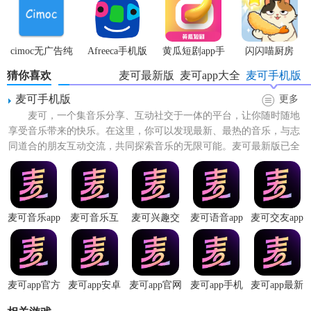
cimoc无广告纯
Afreeca手机版
黄瓜短剧app手
闪闪喵厨房
净版
机版
猜你喜欢
麦可最新版
麦可app大全
麦可手机版
麦可手机版
更多
麦可，一个集音乐分享、互动社交于一体的平台，让你随时随地
享受音乐带来的快乐。在这里，你可以发现最新、最热的音乐，与志
同道合的朋友互动交流，共同探索音乐的无限可能。麦可最新版已全
面升级，功能更强大，体验...
麦可音乐app
麦可音乐互
麦可兴趣交
麦可语音app
麦可交友app
动app
友app
麦可app官方
麦可app安卓
麦可app官网
麦可app手机
麦可app最新
正版
版
版
版
版