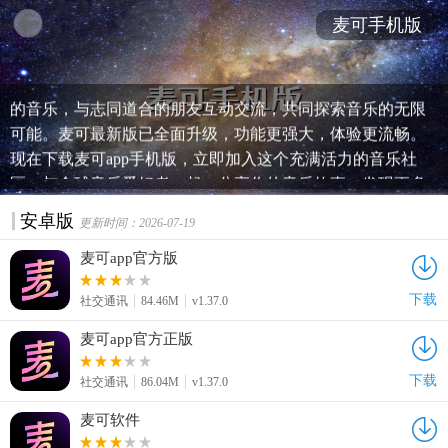
麦可手机版
麦可，一个集音乐分享、互动社交于一体的平台，让你随时
随地享受音乐带来的快乐。在这里，你可以发现最新、最热
的音乐，与志同道合的朋友互动交流，共同探索音乐的无限
可能。麦可最新版已全面升级，功能更强大，体验更流畅。
现在下载麦可app手机版，立即加入这个充满活力的音乐社
区，与全球音乐爱好者一起，分享你的音乐故事，发现更多
精彩。快来下载吧，让音乐成为你生活的一部分！
安卓版
更新时间：2026-07-19
麦可app官方版
下载
社交通讯
84.46M
v1.37.0
麦可app官方正版
下载
社交通讯
86.04M
v1.37.0
麦可软件