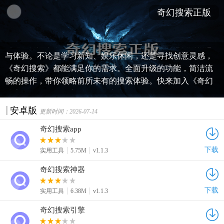
奇幻搜索正版
《奇幻搜索》官方版，探索未知世界的奇妙旅程！最新版本
汇集丰富资源，一键下载安装，解锁无限精彩。无论你是科
幻迷、冒险家，还是知识探索者，这里都有你所需要的信息
与体验。不论是学习新知、娱乐休闲，还是寻找创意灵感，
《奇幻搜索》都能满足你的需求。全面升级的功能，简洁流
畅的操作，带你领略前所未有的搜索体验。快来加入《奇幻
搜索》的行列，开启你的奇幻之旅吧！
安卓版
更新时间：2026-07-14
奇幻搜索app
下载
实用工具
5.75M
v1.1.3
奇幻搜索神器
下载
实用工具
6.38M
v1.1.3
奇幻搜索引擎