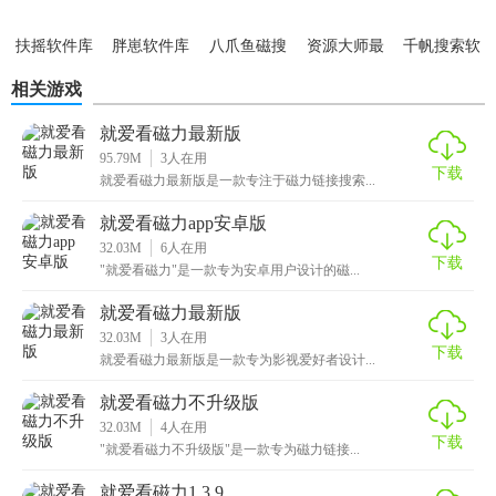
【就爱看磁力推荐】
扶摇软件库
胖崽软件库
八爪鱼磁搜
资源大师最
千帆搜索软
如果你需要一款简单易用的磁力链接搜索工具，那么就爱看
新版
件
相关游戏
磁力是一个不错的选择。它不仅支持多种搜索引擎和下载协
议，还具有多种实用的功能和亮点，可以满足用户对于不同
就爱看磁力最新版
资源下载的需求。如果你需要更高级的功能或更全面的资源
95.79M
3
人在用
下载
库，也可以考虑其他类似的软件如迅雷、比特彗星等。
就爱看磁力最新版是一款专注于磁力链接搜索...
就爱看磁力app安卓版
32.03M
6
人在用
下载
"就爱看磁力"是一款专为安卓用户设计的磁...
就爱看磁力最新版
32.03M
3
人在用
下载
就爱看磁力最新版是一款专为影视爱好者设计...
就爱看磁力不升级版
32.03M
4
人在用
下载
"就爱看磁力不升级版"是一款专为磁力链接...
就爱看磁力1.3.9