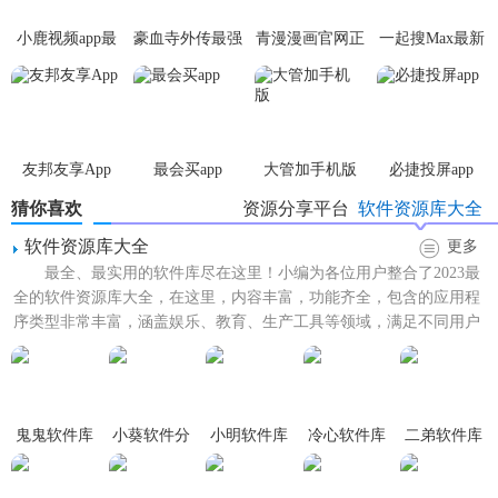
内容并自动解析多种链接格式。
小鹿视频app最
豪血寺外传最强
青漫漫画官网正
一起搜Max最新
新版
传说无限血版
版
版
【就爱看磁力玩法】
1. 打开软件后，在搜索框中输入想要搜索的内容，如
电影
、
音乐
、游戏等。
友邦友享App
最会买app
大管加手机版
必捷投屏app
2. 点击搜索按钮，即可快速找到相关的磁力链接。
猜你喜欢
资源分享平台
软件资源库大全
3.
选择
想要下载的资源，点击下载按钮即可开始下载。同时
软件资源库大全
更多
还可以对下载的文件进行管理、编辑等操作。
最全、最实用的软件库尽在这里！小编为各位用户整合了2023最
全的软件资源库大全，在这里，内容丰富，功能齐全，包含的应用程
4. 如果需要限制下载速度或同时进行多个任务下载，可以开
序类型非常丰富，涵盖娱乐、教育、生产工具等领域，满足不同用户
启相应的功能。
的各种需求，这些应用...
5. 如果想要更快速地找到资源或更好地管理下载任务，可以
使用软件中的其他功能如捕获剪贴板内容等。
鬼鬼软件库
小葵软件分
小明软件库
冷心软件库
二弟软件库
享库