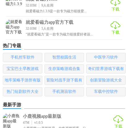
32.03M
9
人在用
下载
就爱看磁力1.3.9是一款专为磁力链接爱...
就爱看磁力app官方下载
32.03M
5
人在用
下载
“就爱看磁力”是一款专为磁力链接爱好者设...
热门专题
手机控车软件
智慧校园生活
中医学习软件
宝宝巴士早教游戏
生存策略游戏合集
奇幻世界游戏下载有
哪些
地牢策略手游所有版
冒险对战手游下载有
创新冒险游戏大全
本
哪些
热门短剧软件大全
手机测亩软件
车载中控软件
最新手游
小鹿视频app最新版
47M
v1.0.5
下载