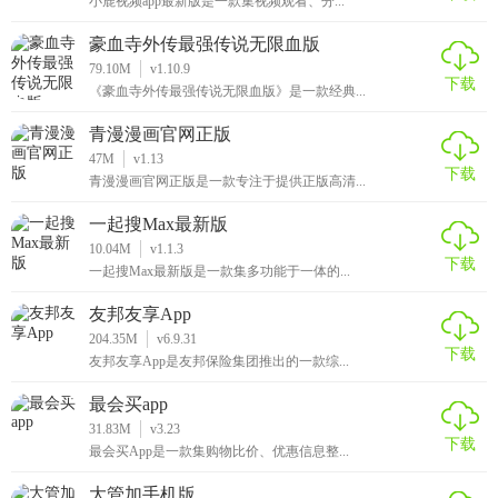
小鹿视频app最新版是一款集视频观看、分...
豪血寺外传最强传说无限血版
79.10M
v1.10.9
下载
《豪血寺外传最强传说无限血版》是一款经典...
青漫漫画官网正版
47M
v1.13
下载
青漫漫画官网正版是一款专注于提供正版高清...
一起搜Max最新版
10.04M
v1.1.3
下载
一起搜Max最新版是一款集多功能于一体的...
友邦友享App
204.35M
v6.9.31
下载
友邦友享App是友邦保险集团推出的一款综...
最会买app
31.83M
v3.23
下载
最会买App是一款集购物比价、优惠信息整...
大管加手机版