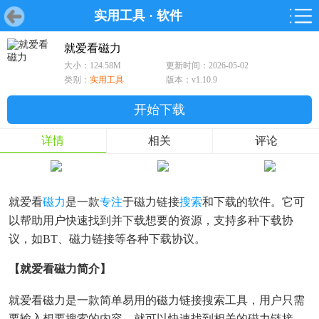
实用工具
·
软件
首页
首页
游戏
软件
游戏
鸿蒙
鸿蒙
软件
专题
鸿蒙游戏
鸿蒙软件
专题
就爱看磁力
大小：124.58M
更新时间：2026-05-02
游戏
软件
类别：
实用工具
版本：v1.10.9
开始下载
详情
相关
评论
就爱看
磁力
是一款
专注
于磁力链接
搜索
和下载的软件。它可
以帮助用户快速找到并下载想要的资源，支持多种下载协
议，如BT、磁力链接等各种下载协议。
【就爱看磁力简介】
就爱看磁力是一款简单易用的磁力链接搜索工具，用户只需
要输入想要搜索的内容，就可以快速找到相关的磁力链接。